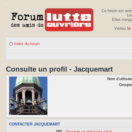
Ce forum est anim
Les
Elles n'eng
Visitez
le
Index du forum
Consulte un profil - Jacquemart
Nom d’utilisate
Groupe(
CONTACTER JACQUEMART
MP :
Envoyer un message privé