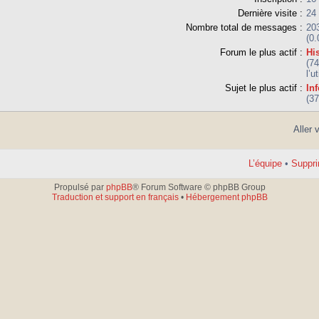
Dernière visite :
24
Nombre total de messages :
20
(0
Forum le plus actif :
His
(7
l’u
Sujet le plus actif :
In
(3
Aller 
L’équipe
•
Suppri
Propulsé par
phpBB
® Forum Software © phpBB Group
Traduction et support en français
•
Hébergement phpBB