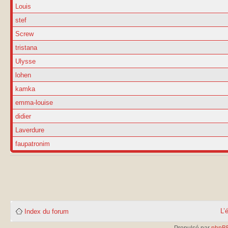
Louis
stef
Screw
tristana
Ulysse
lohen
kamka
emma-louise
didier
Laverdure
faupatronim
L’
Index du forum