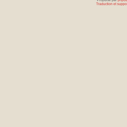
Propulsé par
phpB
Traduction et suppor