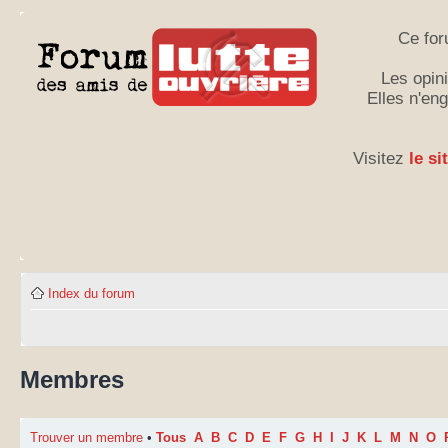
Ce for
Les opini
Elles n'en
Visitez
le si
Index du forum
Membres
Trouver un membre
•
Tous
A
B
C
D
E
F
G
H
I
J
K
L
M
N
O