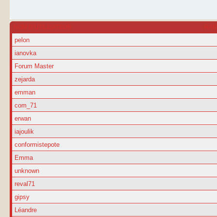
NOM D’UTILISATEUR
RA
pelon
ianovka
Forum Master
zejarda
emman
com_71
erwan
iajoulik
conformistepote
Emma
unknown
reval71
gipsy
Léandre