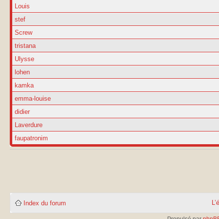
Louis
stef
Screw
tristana
Ulysse
lohen
kamka
emma-louise
didier
Laverdure
faupatronim
L’
Index du forum