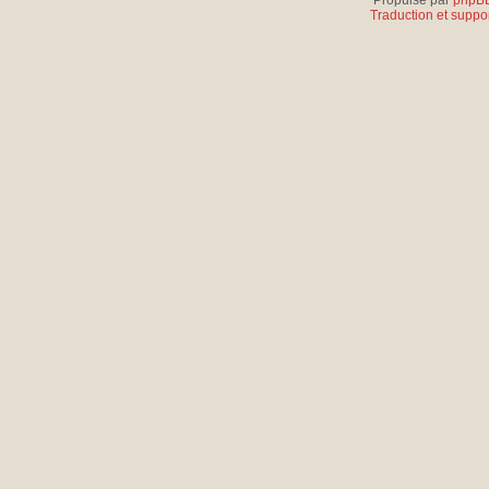
Propulsé par
phpB
Traduction et suppor