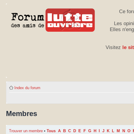
Ce for
Les opini
Elles n'en
Visitez
le si
Index du forum
Membres
Trouver un membre
•
Tous
A
B
C
D
E
F
G
H
I
J
K
L
M
N
O