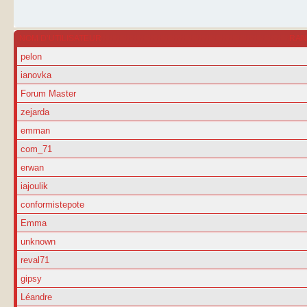
NOM D’UTILISATEUR
RA
pelon
ianovka
Forum Master
zejarda
emman
com_71
erwan
iajoulik
conformistepote
Emma
unknown
reval71
gipsy
Léandre