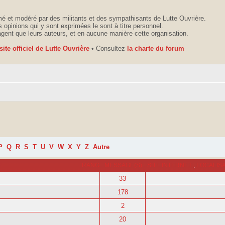
é et modéré par des militants et des sympathisants de Lutte Ouvrière.
 opinions qui y sont exprimées le sont à titre personnel.
agent que leurs auteurs, et en aucune manière cette organisation.
 site officiel de Lutte Ouvrière
• Consultez
la charte du forum
P
Q
R
S
T
U
V
W
X
Y
Z
Autre
RANG
MESSAGE(S)
SITE INTERNET
,
LOCALIS
33
178
2
20