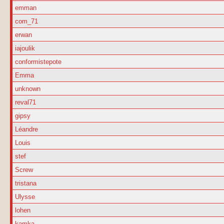
emman
com_71
erwan
iajoulik
conformistepote
Emma
unknown
reval71
gipsy
Léandre
Louis
stef
Screw
tristana
Ulysse
lohen
kamka