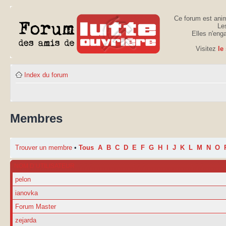
Ce forum est anim
Les
Elles n'eng
Visitez
le
Index du forum
Membres
Trouver un membre
•
Tous
A
B
C
D
E
F
G
H
I
J
K
L
M
N
O
NOM D’UTILISATEUR
pelon
ianovka
Forum Master
zejarda