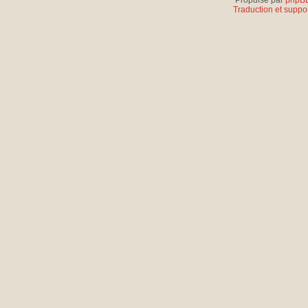
Propulsé par
phpB
Traduction et suppor