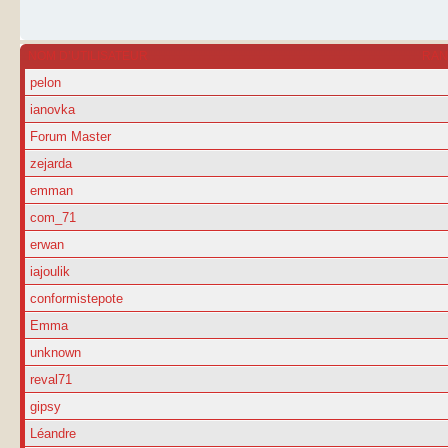
NOM D’UTILISATEUR
RA
pelon
ianovka
Forum Master
zejarda
emman
com_71
erwan
iajoulik
conformistepote
Emma
unknown
reval71
gipsy
Léandre