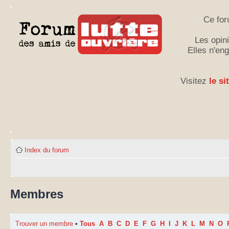
Ce for
Les opini
Elles n'en
Visitez
le si
Index du forum
Membres
Trouver un membre
•
Tous
A
B
C
D
E
F
G
H
I
J
K
L
M
N
O