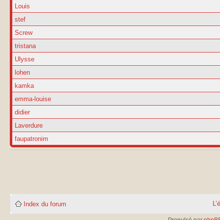
Louis
stef
Screw
tristana
Ulysse
lohen
kamka
emma-louise
didier
Laverdure
faupatronim
L’
Index du forum