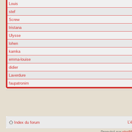
Louis
stef
Screw
tristana
Ulysse
lohen
kamka
emma-louise
didier
Laverdure
faupatronim
L’
Index du forum