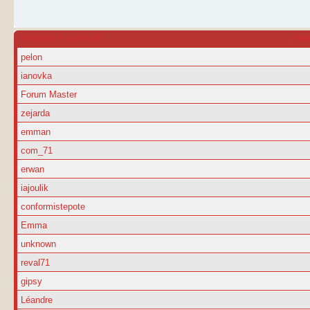
NOM D’UTILISATEUR
RA
pelon
ianovka
Forum Master
zejarda
emman
com_71
erwan
iajoulik
conformistepote
Emma
unknown
reval71
gipsy
Léandre