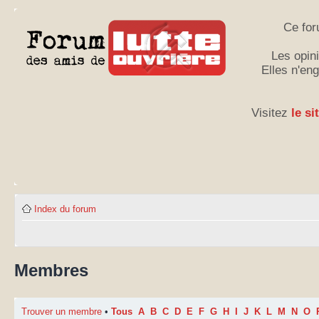
Ce for
Les opini
Elles n'en
Visitez
le si
Index du forum
Membres
Trouver un membre
•
Tous
A
B
C
D
E
F
G
H
I
J
K
L
M
N
O