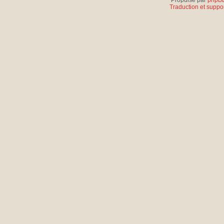
Propulsé par
phpB
Traduction et suppor