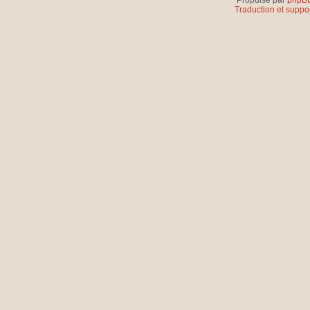
Propulsé par
phpB
Traduction et suppor