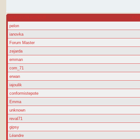
NOM D’UTILISATEUR
RA
pelon
ianovka
Forum Master
zejarda
emman
com_71
erwan
iajoulik
conformistepote
Emma
unknown
reval71
gipsy
Léandre