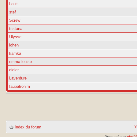
Louis
stef
Screw
tristana
Ulysse
lohen
kamka
emma-louise
didier
Laverdure
faupatronim
L’
Index du forum