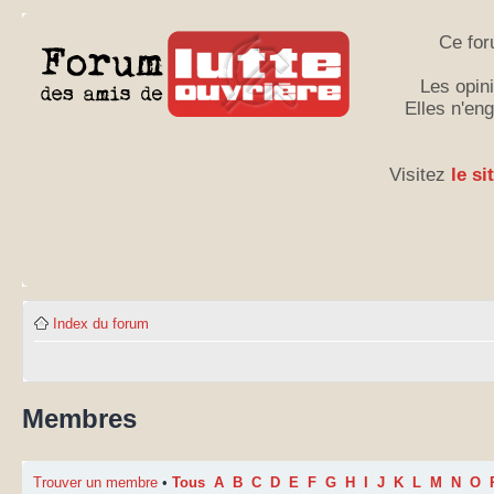
Ce for
Les opini
Elles n'en
Visitez
le si
Index du forum
Membres
Trouver un membre
•
Tous
A
B
C
D
E
F
G
H
I
J
K
L
M
N
O