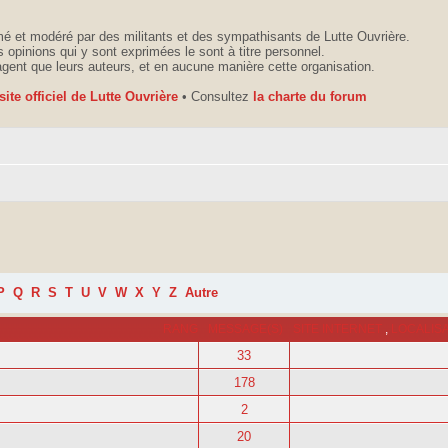
é et modéré par des militants et des sympathisants de Lutte Ouvrière.
 opinions qui y sont exprimées le sont à titre personnel.
agent que leurs auteurs, et en aucune manière cette organisation.
 site officiel de Lutte Ouvrière
• Consultez
la charte du forum
P
Q
R
S
T
U
V
W
X
Y
Z
Autre
RANG
MESSAGE(S)
SITE INTERNET
,
LOCALIS
33
178
2
20