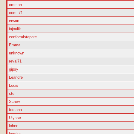
emman
com_71
erwan
iajoulik
conformistepote
Emma
unknown
reval71
gipsy
Léandre
Louis
stef
Screw
tristana
Ulysse
lohen
kamka