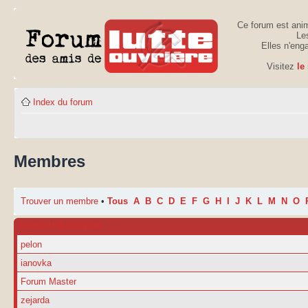
Ce forum est anim
Les
Elles n'eng
Visitez
le
Index du forum
Membres
Trouver un membre
•
Tous
A
B
C
D
E
F
G
H
I
J
K
L
M
N
O
NOM D’UTILISATEUR
pelon
ianovka
Forum Master
zejarda