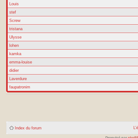
Louis
stef
Screw
tristana
Ulysse
lohen
kamka
emma-louise
didier
Laverdure
faupatronim
L’
Index du forum