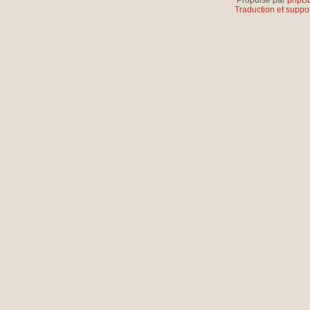
Propulsé par
phpB
Traduction et suppor