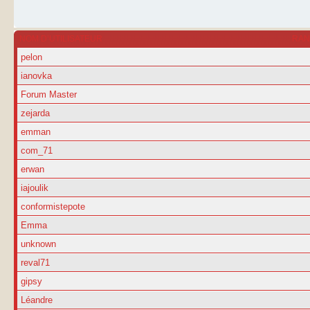
NOM D’UTILISATEUR
RA
pelon
ianovka
Forum Master
zejarda
emman
com_71
erwan
iajoulik
conformistepote
Emma
unknown
reval71
gipsy
Léandre