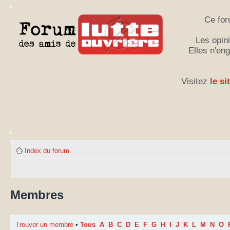
Ce for
Les opini
Elles n'en
Visitez
le si
Index du forum
Membres
Trouver un membre
•
Tous
A
B
C
D
E
F
G
H
I
J
K
L
M
N
O