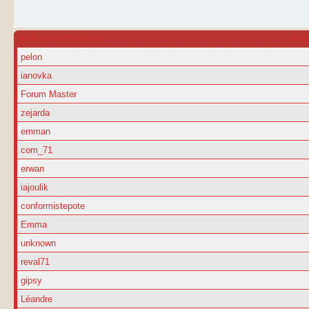
NOM D’UTILISATEUR
RA
pelon
ianovka
Forum Master
zejarda
emman
com_71
erwan
iajoulik
conformistepote
Emma
unknown
reval71
gipsy
Léandre