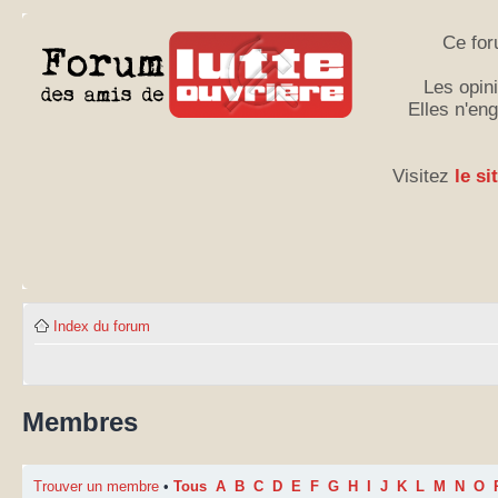
Ce for
Les opini
Elles n'en
Visitez
le si
Index du forum
Membres
Trouver un membre
•
Tous
A
B
C
D
E
F
G
H
I
J
K
L
M
N
O