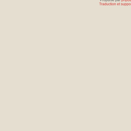
Propulsé par
phpB
Traduction et suppor