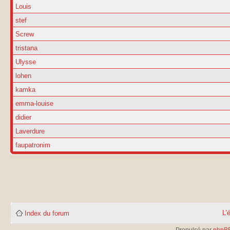
Louis
stef
Screw
tristana
Ulysse
lohen
kamka
emma-louise
didier
Laverdure
faupatronim
L’
Index du forum