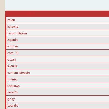
NOM D’UTILISATEUR
RA
pelon
ianovka
Forum Master
zejarda
emman
com_71
erwan
iajoulik
conformistepote
Emma
unknown
reval71
gipsy
Léandre