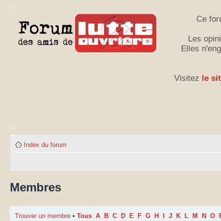
Ce for
Les opini
Elles n'en
Visitez
le si
Index du forum
Membres
Trouver un membre
•
Tous
A
B
C
D
E
F
G
H
I
J
K
L
M
N
O