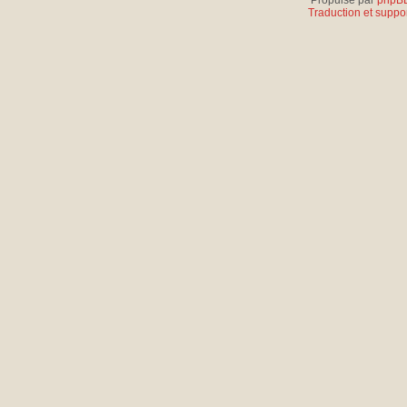
Propulsé par
phpB
Traduction et suppor