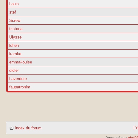
Louis
stef
Screw
tristana
Ulysse
lohen
kamka
emma-louise
didier
Laverdure
faupatronim
L’
Index du forum