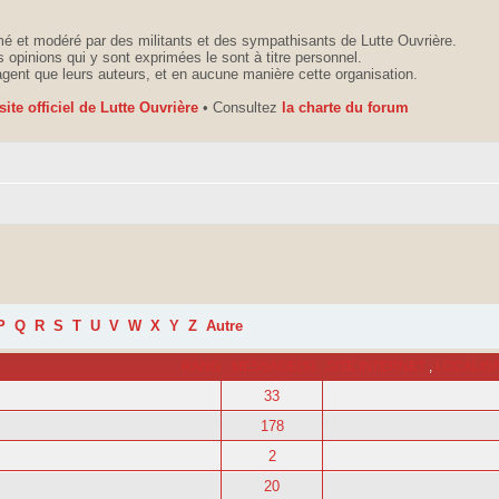
é et modéré par des militants et des sympathisants de Lutte Ouvrière.
 opinions qui y sont exprimées le sont à titre personnel.
agent que leurs auteurs, et en aucune manière cette organisation.
 site officiel de Lutte Ouvrière
• Consultez
la charte du forum
P
Q
R
S
T
U
V
W
X
Y
Z
Autre
RANG
MESSAGE(S)
SITE INTERNET
,
LOCALIS
33
178
2
20