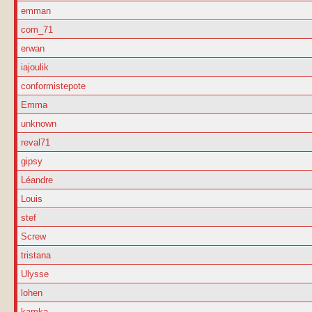
emman
com_71
erwan
iajoulik
conformistepote
Emma
unknown
reval71
gipsy
Léandre
Louis
stef
Screw
tristana
Ulysse
lohen
kamka