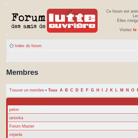
Ce forum est anim
Les
Elles n'eng
Visitez
le
Index du forum
Membres
Trouver un membre
•
Tous
A
B
C
D
E
F
G
H
I
J
K
L
M
N
O
NOM D’UTILISATEUR
pelon
ianovka
Forum Master
zejarda