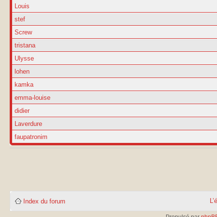
Louis
stef
Screw
tristana
Ulysse
lohen
kamka
emma-louise
didier
Laverdure
faupatronim
L’
Index du forum