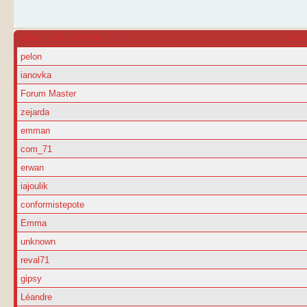
NOM D’UTILISATEUR
RA
pelon
ianovka
Forum Master
zejarda
emman
com_71
erwan
iajoulik
conformistepote
Emma
unknown
reval71
gipsy
Léandre