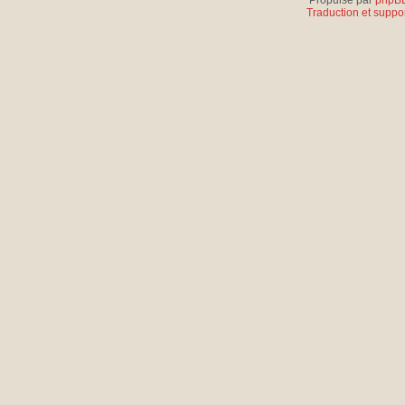
Propulsé par
phpB
Traduction et suppor