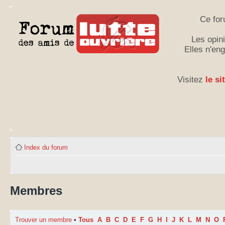
Ce for
Les opini
Elles n'en
Visitez
le si
Index du forum
Membres
Trouver un membre
•
Tous
A
B
C
D
E
F
G
H
I
J
K
L
M
N
O