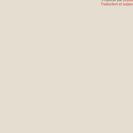
Propulsé par
phpB
Traduction et suppor