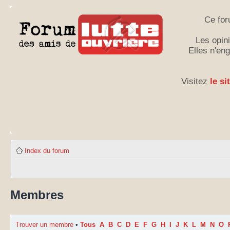
Ce for
Les opini
Elles n'en
Visitez
le si
Index du forum
Membres
Trouver un membre
•
Tous
A
B
C
D
E
F
G
H
I
J
K
L
M
N
O