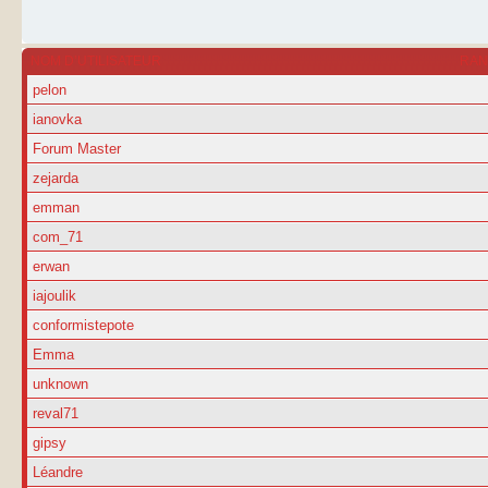
NOM D’UTILISATEUR
RA
pelon
ianovka
Forum Master
zejarda
emman
com_71
erwan
iajoulik
conformistepote
Emma
unknown
reval71
gipsy
Léandre