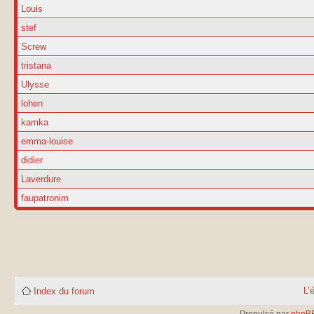
Louis
stef
Screw
tristana
Ulysse
lohen
kamka
emma-louise
didier
Laverdure
faupatronim
L’
Index du forum