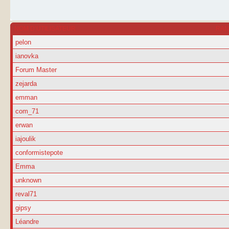
NOM D’UTILISATEUR
RA
pelon
ianovka
Forum Master
zejarda
emman
com_71
erwan
iajoulik
conformistepote
Emma
unknown
reval71
gipsy
Léandre