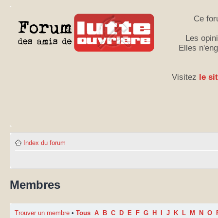
Ce for
Les opini
Elles n'en
Visitez
le si
Index du forum
Membres
Trouver un membre
•
Tous
A
B
C
D
E
F
G
H
I
J
K
L
M
N
O