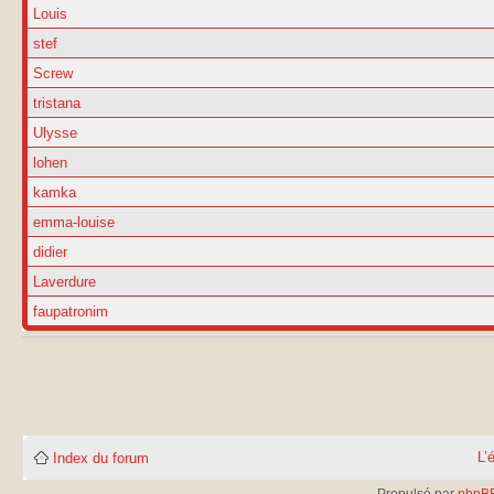
Louis
stef
Screw
tristana
Ulysse
lohen
kamka
emma-louise
didier
Laverdure
faupatronim
L’
Index du forum