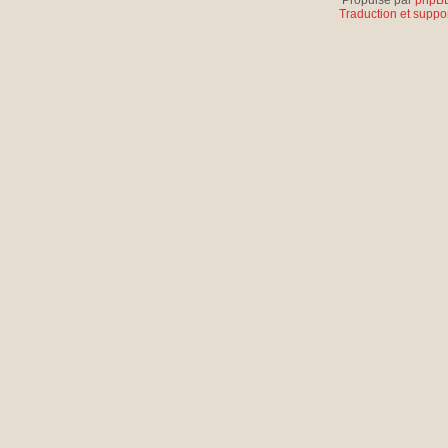
Propulsé par
phpB
Traduction et suppor