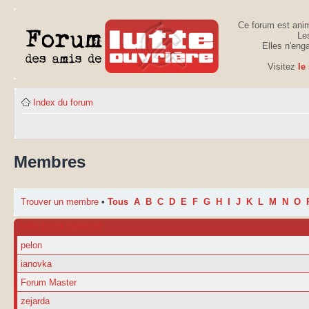
Ce forum est anim
Les
Elles n'eng
Visitez
le
Index du forum
Membres
Trouver un membre
•
Tous
A
B
C
D
E
F
G
H
I
J
K
L
M
N
O
NOM D’UTILISATEUR
pelon
ianovka
Forum Master
zejarda