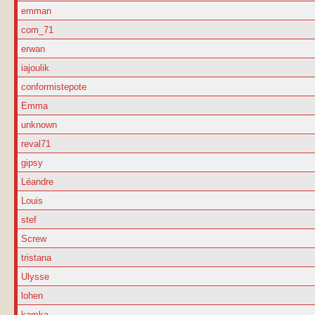
emman
com_71
erwan
iajoulik
conformistepote
Emma
unknown
reval71
gipsy
Léandre
Louis
stef
Screw
tristana
Ulysse
lohen
kamka