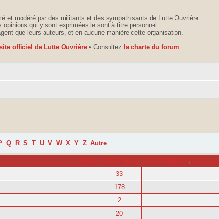
é et modéré par des militants et des sympathisants de Lutte Ouvrière.
 opinions qui y sont exprimées le sont à titre personnel.
agent que leurs auteurs, et en aucune manière cette organisation.
 site officiel de Lutte Ouvrière
• Consultez
la charte du forum
P
Q
R
S
T
U
V
W
X
Y
Z
Autre
RANG
MESSAGE(S)
SITE INTERNET
,
LOCALIS
33
178
2
20