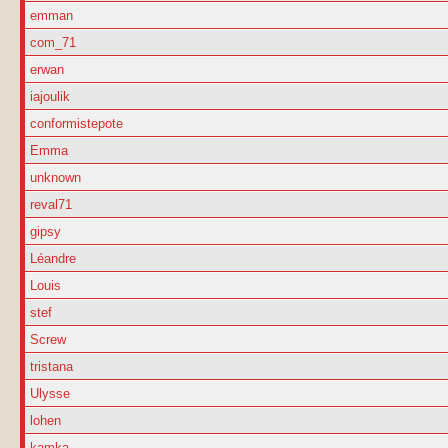
emman
com_71
erwan
iajoulik
conformistepote
Emma
unknown
reval71
gipsy
Léandre
Louis
stef
Screw
tristana
Ulysse
lohen
kamka