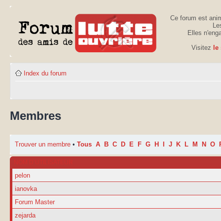
Ce forum est anim
Les
Elles n'eng
Visitez
le
Index du forum
Membres
Trouver un membre
•
Tous
A
B
C
D
E
F
G
H
I
J
K
L
M
N
O
NOM D’UTILISATEUR
pelon
ianovka
Forum Master
zejarda