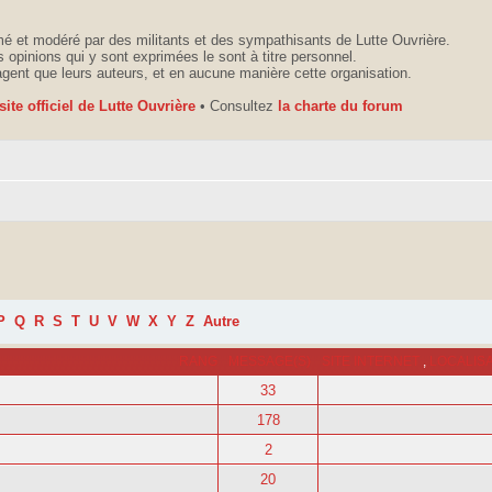
é et modéré par des militants et des sympathisants de Lutte Ouvrière.
 opinions qui y sont exprimées le sont à titre personnel.
agent que leurs auteurs, et en aucune manière cette organisation.
 site officiel de Lutte Ouvrière
• Consultez
la charte du forum
P
Q
R
S
T
U
V
W
X
Y
Z
Autre
RANG
MESSAGE(S)
SITE INTERNET
,
LOCALIS
33
178
2
20