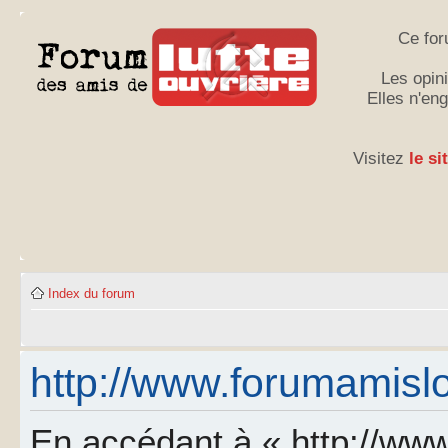
Ce for
Les opini
Elles n'en
Visitez
le si
Index du forum
http://www.forumamislo.
En accédant à « http://www