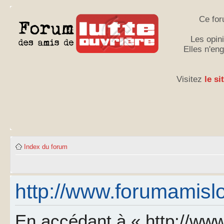
Ce for
Les opini
Elles n'en
Visitez
le si
Index du forum
http://www.forumamislo.
En accédant à « http://www