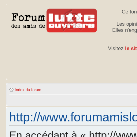
Ce for
Les opini
Elles n'en
Visitez
le si
Index du forum
http://www.forumamislo.
En accédant à « http://www