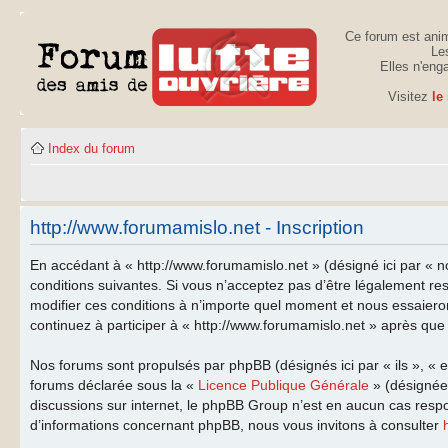
Ce forum est anim
Les
Elles n'eng
Visitez
le
Index du forum
http://www.forumamislo.net - Inscription
En accédant à « http://www.forumamislo.net » (désigné ici par « n
conditions suivantes. Si vous n’acceptez pas d’être légalement re
modifier ces conditions à n’importe quel moment et nous essaiero
continuez à participer à « http://www.forumamislo.net » après que 
Nos forums sont propulsés par phpBB (désignés ici par « ils », « 
forums déclarée sous la «
Licence Publique Générale
» (désignée 
discussions sur internet, le phpBB Group n’est en aucun cas resp
d’informations concernant phpBB, nous vous invitons à consulter