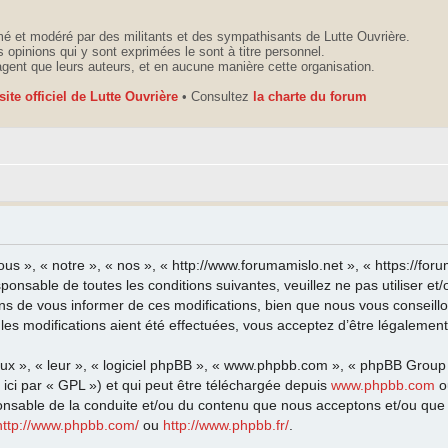
é et modéré par des militants et des sympathisants de Lutte Ouvrière.
 opinions qui y sont exprimées le sont à titre personnel.
agent que leurs auteurs, et en aucune manière cette organisation.
 site officiel de Lutte Ouvrière
• Consultez
la charte du forum
ous », « notre », « nos », « http://www.forumamislo.net », « https://fo
sponsable de toutes les conditions suivantes, veuillez ne pas utiliser 
ns de vous informer de ces modifications, bien que nous vous conseillo
les modifications aient été effectuées, vous acceptez d’être légalemen
eux », « leur », « logiciel phpBB », « www.phpbb.com », « phpBB Group
ici par « GPL ») et qui peut être téléchargée depuis
www.phpbb.com
o
onsable de la conduite et/ou du contenu que nous acceptons et/ou que 
http://www.phpbb.com/
ou
http://www.phpbb.fr/
.