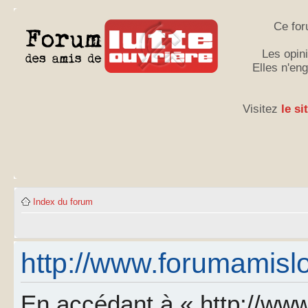
Ce for
Les opini
Elles n'en
Visitez
le si
Index du forum
http://www.forumamislo.
En accédant à « http://www