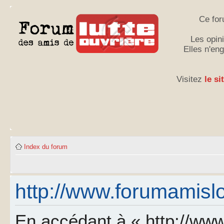
Ce for
Les opini
Elles n'en
Visitez
le si
Index du forum
http://www.forumamislo.
En accédant à « http://www