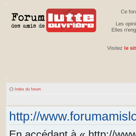
Ce for
Les opini
Elles n'en
Visitez
le si
Index du forum
http://www.forumamislo.
En accédant à « http://www