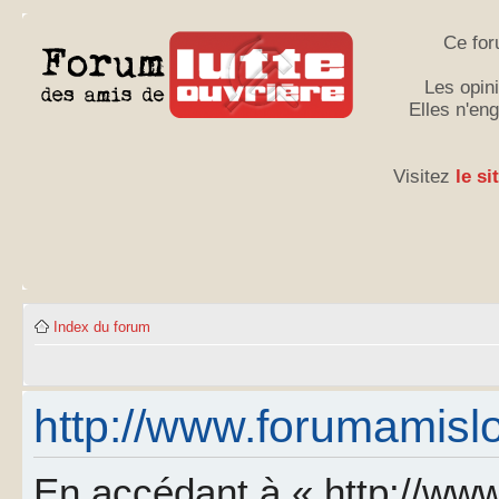
Ce for
Les opini
Elles n'en
Visitez
le si
Index du forum
http://www.forumamislo.
En accédant à « http://www