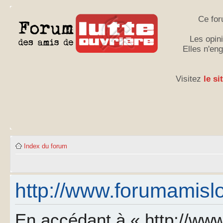
Ce for
Les opini
Elles n'en
Visitez
le si
Index du forum
http://www.forumamislo.
En accédant à « http://www