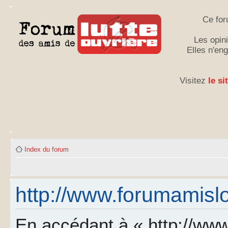
Ce for
Les opini
Elles n'en
Visitez
le si
Index du forum
http://www.forumamislo.
En accédant à « http://www