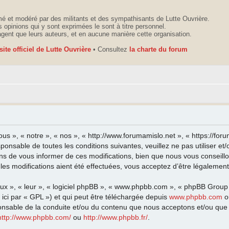
é et modéré par des militants et des sympathisants de Lutte Ouvrière.
 opinions qui y sont exprimées le sont à titre personnel.
agent que leurs auteurs, et en aucune manière cette organisation.
 site officiel de Lutte Ouvrière
• Consultez
la charte du forum
ous », « notre », « nos », « http://www.forumamislo.net », « https://fo
sponsable de toutes les conditions suivantes, veuillez ne pas utiliser 
ns de vous informer de ces modifications, bien que nous vous conseillo
les modifications aient été effectuées, vous acceptez d’être légalemen
eux », « leur », « logiciel phpBB », « www.phpbb.com », « phpBB Group
ici par « GPL ») et qui peut être téléchargée depuis
www.phpbb.com
o
onsable de la conduite et/ou du contenu que nous acceptons et/ou que 
http://www.phpbb.com/
ou
http://www.phpbb.fr/
.