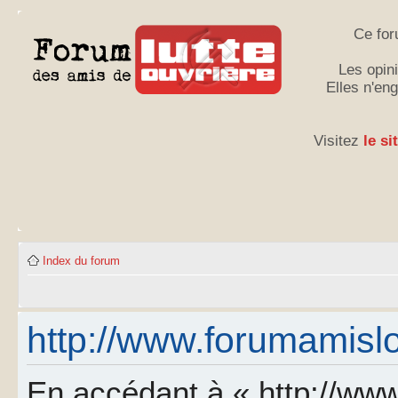
Ce for
Les opini
Elles n'en
Visitez
le si
Index du forum
http://www.forumamislo.
En accédant à « http://www