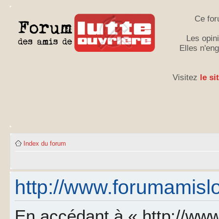
Ce for
Les opini
Elles n'en
Visitez
le si
Index du forum
http://www.forumamislo.
En accédant à « http://www