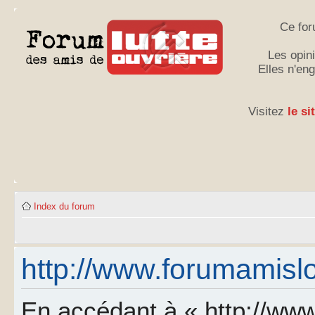
Ce for
Les opini
Elles n'en
Visitez
le si
Index du forum
http://www.forumamislo.
En accédant à « http://www