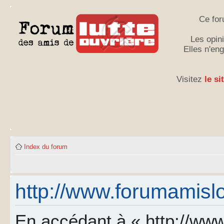
Ce for
Les opini
Elles n'en
Visitez
le si
Index du forum
http://www.forumamislo.
En accédant à « http://www