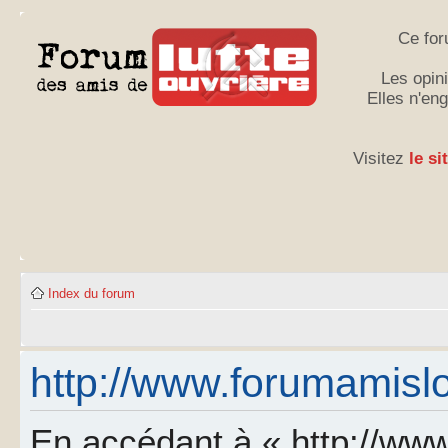
Ce for
Les opini
Elles n'en
Visitez
le si
Index du forum
http://www.forumamislo.
En accédant à « http://www