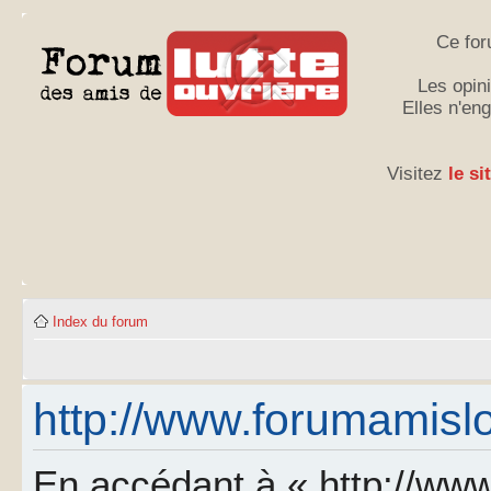
Ce for
Les opini
Elles n'en
Visitez
le si
Index du forum
http://www.forumamislo.
En accédant à « http://www