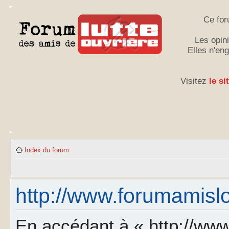
Ce for
Les opini
Elles n'en
Visitez
le si
Index du forum
http://www.forumamislo.
En accédant à « http://www