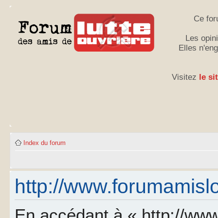
Ce for
Les opini
Elles n'en
Visitez
le si
Index du forum
http://www.forumamislo.
En accédant à « http://www