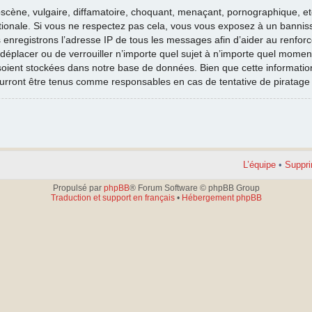
cène, vulgaire, diffamatoire, choquant, menaçant, pornographique, etc. 
nationale. Si vous ne respectez pas cela, vous vous exposez à un banni
 enregistrons l’adresse IP de tous les messages afin d’aider au renfor
e déplacer ou de verrouiller n’importe quel sujet à n’importe quel moment
oient stockées dans notre base de données. Bien que cette information 
ourront être tenus comme responsables en cas de tentative de piratag
L’équipe
•
Suppri
Propulsé par
phpBB
® Forum Software © phpBB Group
Traduction et support en français
•
Hébergement phpBB