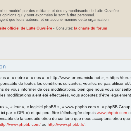
é et modéré par des militants et des sympathisants de Lutte Ouvrière.
 opinions qui y sont exprimées le sont à titre personnel.
agent que leurs auteurs, et en aucune manière cette organisation.
 site officiel de Lutte Ouvrière
• Consultez
la charte du forum
ion
ous », « notre », « nos », « http://www.forumamislo.net », « https://fo
sponsable de toutes les conditions suivantes, veuillez ne pas utiliser 
ns de vous informer de ces modifications, bien que nous vous conseillo
les modifications aient été effectuées, vous acceptez d’être légalemen
eux », « leur », « logiciel phpBB », « www.phpbb.com », « phpBB Group
ici par « GPL ») et qui peut être téléchargée depuis
www.phpbb.com
o
onsable de la conduite et/ou du contenu que nous acceptons et/ou que 
http://www.phpbb.com/
ou
http://www.phpbb.fr/
.