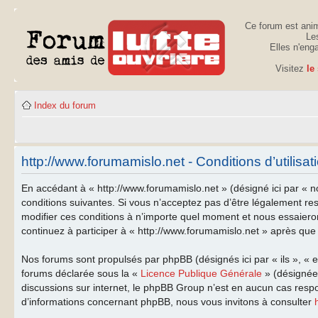
Ce forum est anim
Les
Elles n'eng
Visitez
le
Index du forum
http://www.forumamislo.net - Conditions d’utilisat
En accédant à « http://www.forumamislo.net » (désigné ici par « n
conditions suivantes. Si vous n’acceptez pas d’être légalement re
modifier ces conditions à n’importe quel moment et nous essaiero
continuez à participer à « http://www.forumamislo.net » après que 
Nos forums sont propulsés par phpBB (désignés ici par « ils », « 
forums déclarée sous la «
Licence Publique Générale
» (désignée 
discussions sur internet, le phpBB Group n’est en aucun cas resp
d’informations concernant phpBB, nous vous invitons à consulter