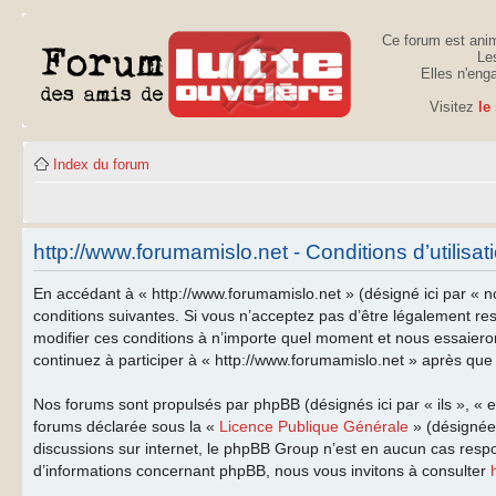
Ce forum est anim
Les
Elles n'eng
Visitez
le
Index du forum
http://www.forumamislo.net - Conditions d’utilisat
En accédant à « http://www.forumamislo.net » (désigné ici par « n
conditions suivantes. Si vous n’acceptez pas d’être légalement re
modifier ces conditions à n’importe quel moment et nous essaiero
continuez à participer à « http://www.forumamislo.net » après que 
Nos forums sont propulsés par phpBB (désignés ici par « ils », « 
forums déclarée sous la «
Licence Publique Générale
» (désignée 
discussions sur internet, le phpBB Group n’est en aucun cas resp
d’informations concernant phpBB, nous vous invitons à consulter