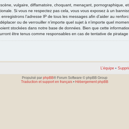
cène, vulgaire, diffamatoire, choquant, menaçant, pornographique, etc. 
nationale. Si vous ne respectez pas cela, vous vous exposez à un banni
 enregistrons l’adresse IP de tous les messages afin d’aider au renfor
e déplacer ou de verrouiller n’importe quel sujet à n’importe quel moment
oient stockées dans notre base de données. Bien que cette information 
ourront être tenus comme responsables en cas de tentative de piratag
L’équipe
•
Suppri
Propulsé par
phpBB
® Forum Software © phpBB Group
Traduction et support en français
•
Hébergement phpBB