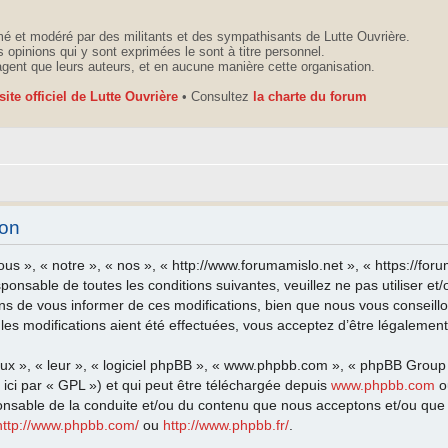
é et modéré par des militants et des sympathisants de Lutte Ouvrière.
 opinions qui y sont exprimées le sont à titre personnel.
agent que leurs auteurs, et en aucune manière cette organisation.
 site officiel de Lutte Ouvrière
• Consultez
la charte du forum
ion
ous », « notre », « nos », « http://www.forumamislo.net », « https://fo
sponsable de toutes les conditions suivantes, veuillez ne pas utiliser 
ns de vous informer de ces modifications, bien que nous vous conseillo
les modifications aient été effectuées, vous acceptez d’être légalemen
eux », « leur », « logiciel phpBB », « www.phpbb.com », « phpBB Group
ici par « GPL ») et qui peut être téléchargée depuis
www.phpbb.com
o
onsable de la conduite et/ou du contenu que nous acceptons et/ou que 
http://www.phpbb.com/
ou
http://www.phpbb.fr/
.