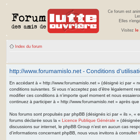
Ce forum est anim
Les
Elles n'eng
Visitez
le
Index du forum
http://www.forumamislo.net - Conditions d’utilisat
En accédant à « http://www.forumamislo.net » (désigné ici par « n
conditions suivantes. Si vous n’acceptez pas d’être légalement re
modifier ces conditions à n’importe quel moment et nous essaiero
continuez à participer à « http://www.forumamislo.net » après que 
Nos forums sont propulsés par phpBB (désignés ici par « ils », « 
forums déclarée sous la «
Licence Publique Générale
» (désignée 
discussions sur internet, le phpBB Group n’est en aucun cas resp
d’informations concernant phpBB, nous vous invitons à consulter