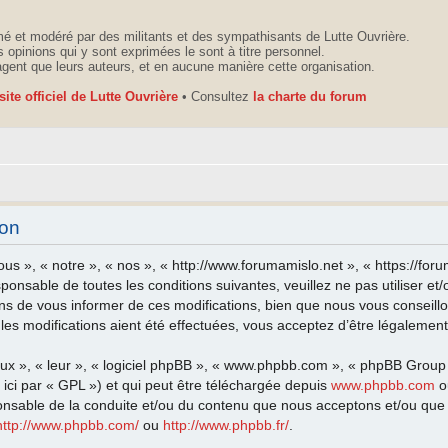
é et modéré par des militants et des sympathisants de Lutte Ouvrière.
 opinions qui y sont exprimées le sont à titre personnel.
agent que leurs auteurs, et en aucune manière cette organisation.
 site officiel de Lutte Ouvrière
• Consultez
la charte du forum
ion
ous », « notre », « nos », « http://www.forumamislo.net », « https://fo
sponsable de toutes les conditions suivantes, veuillez ne pas utiliser 
ns de vous informer de ces modifications, bien que nous vous conseillo
les modifications aient été effectuées, vous acceptez d’être légalemen
eux », « leur », « logiciel phpBB », « www.phpbb.com », « phpBB Group
ici par « GPL ») et qui peut être téléchargée depuis
www.phpbb.com
o
onsable de la conduite et/ou du contenu que nous acceptons et/ou que 
http://www.phpbb.com/
ou
http://www.phpbb.fr/
.