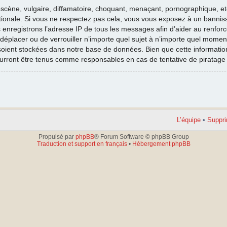
cène, vulgaire, diffamatoire, choquant, menaçant, pornographique, etc. 
nationale. Si vous ne respectez pas cela, vous vous exposez à un banni
 enregistrons l’adresse IP de tous les messages afin d’aider au renfor
e déplacer ou de verrouiller n’importe quel sujet à n’importe quel moment
oient stockées dans notre base de données. Bien que cette information 
ourront être tenus comme responsables en cas de tentative de piratag
L’équipe
•
Suppri
Propulsé par
phpBB
® Forum Software © phpBB Group
Traduction et support en français
•
Hébergement phpBB