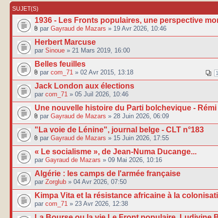
SUJET(S)
1936 - Les Fronts populaires, une perspective mo
par
Gayraud de Mazars
» 19 Avr 2026, 10:46
Herbert Marcuse
par
Sinoue
» 21 Mars 2019, 16:00
Belles feuilles
par
com_71
» 02 Avr 2015, 13:18
Jack London aux élections
par
com_71
» 05 Juil 2026, 10:46
Une nouvelle histoire du Parti bolchevique - Rém
par
Gayraud de Mazars
» 28 Juin 2026, 06:09
"La voie de Lénine", journal belge - CLT n°183
par
Gayraud de Mazars
» 15 Juin 2026, 17:55
« Le socialisme », de Jean-Numa Ducange...
par
Gayraud de Mazars
» 09 Mai 2026, 10:16
Algérie : les camps de l'armée française
par
Zorglub
» 04 Avr 2026, 07:50
Kimpa Vita et la résistance africaine à la colonisat
par
com_71
» 23 Avr 2026, 12:38
La Bourse ou la vie Le Front populaire. Ludivine 