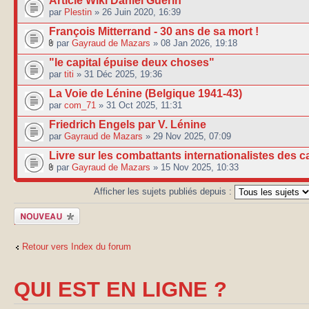
Article Wiki Daniel Guérin
par
Plestin
» 26 Juin 2020, 16:39
François Mitterrand - 30 ans de sa mort !
par
Gayraud de Mazars
» 08 Jan 2026, 19:18
"le capital épuise deux choses"
par
titi
» 31 Déc 2025, 19:36
La Voie de Lénine (Belgique 1941-43)
par
com_71
» 31 Oct 2025, 11:31
Friedrich Engels par V. Lénine
par
Gayraud de Mazars
» 29 Nov 2025, 07:09
Livre sur les combattants internationalistes des c
par
Gayraud de Mazars
» 15 Nov 2025, 10:33
Afficher les sujets publiés depuis :
Publier un
nouveau sujet
Retour vers Index du forum
QUI EST EN LIGNE ?