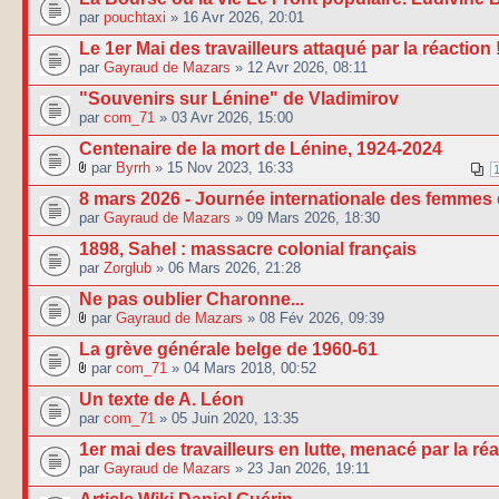
par
pouchtaxi
» 16 Avr 2026, 20:01
Le 1er Mai des travailleurs attaqué par la réaction 
par
Gayraud de Mazars
» 12 Avr 2026, 08:11
"Souvenirs sur Lénine" de Vladimirov
par
com_71
» 03 Avr 2026, 15:00
Centenaire de la mort de Lénine, 1924-2024
par
Byrrh
» 15 Nov 2023, 16:33
8 mars 2026 - Journée internationale des femmes e
par
Gayraud de Mazars
» 09 Mars 2026, 18:30
1898, Sahel : massacre colonial français
par
Zorglub
» 06 Mars 2026, 21:28
Ne pas oublier Charonne...
par
Gayraud de Mazars
» 08 Fév 2026, 09:39
La grève générale belge de 1960-61
par
com_71
» 04 Mars 2018, 00:52
Un texte de A. Léon
par
com_71
» 05 Juin 2020, 13:35
1er mai des travailleurs en lutte, menacé par la réa
par
Gayraud de Mazars
» 23 Jan 2026, 19:11