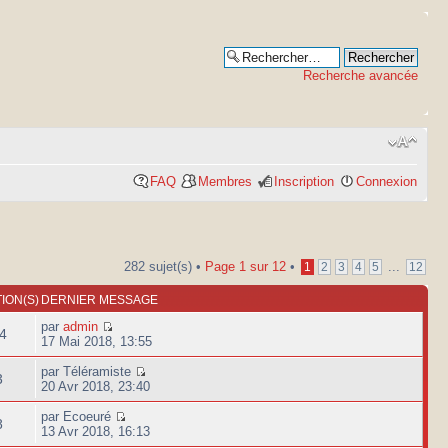
Recherche avancée
FAQ
Membres
Inscription
Connexion
282 sujet(s) •
Page
1
sur
12
•
...
1
2
3
4
5
12
ION(S)
DERNIER MESSAGE
par
admin
4
17 Mai 2018, 13:55
par Téléramiste
3
20 Avr 2018, 23:40
par Ecoeuré
8
13 Avr 2018, 16:13