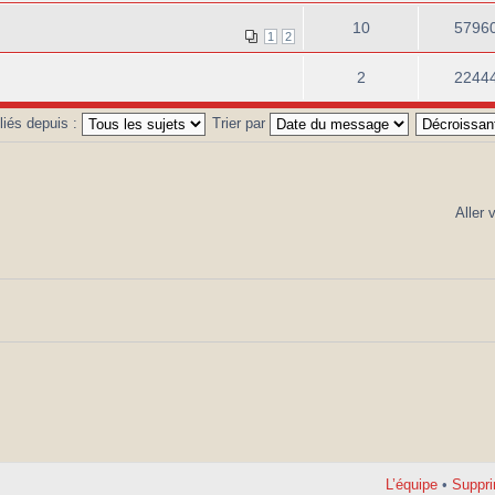
10
5796
1
2
2
2244
bliés depuis :
Trier par
Aller 
L’équipe
•
Suppri