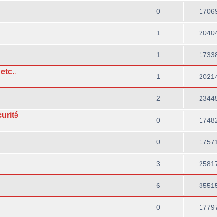
0
1706
1
2040
1
1733
etc..
1
2021
2
2344
curité
0
1748
0
1757
3
2581
6
3551
0
1779