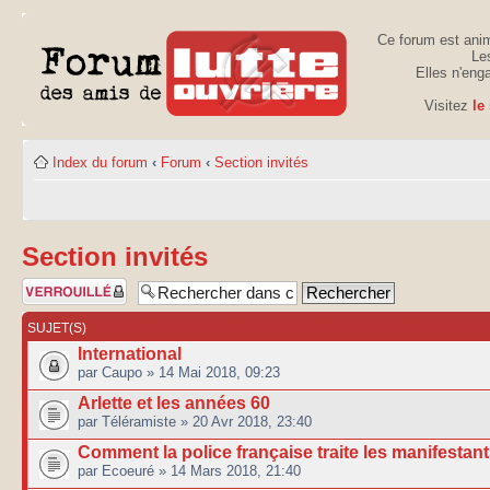
Ce forum est anim
Les
Elles n'eng
Visitez
le
Index du forum
‹
Forum
‹
Section invités
Section invités
Forum verrouillé
SUJET(S)
International
par Caupo » 14 Mai 2018, 09:23
Arlette et les années 60
par Téléramiste » 20 Avr 2018, 23:40
Comment la police française traite les manifestan
par Ecoeuré » 14 Mars 2018, 21:40