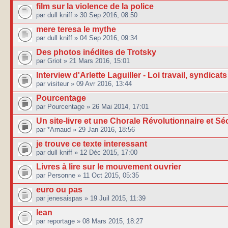
film sur la violence de la police
par dull kniff » 30 Sep 2016, 08:50
mere teresa le mythe
par dull kniff » 04 Sep 2016, 09:34
Des photos inédites de Trotsky
par Griot » 21 Mars 2016, 15:01
Interview d'Arlette Laguiller - Loi travail, syndicats 
par visiteur » 09 Avr 2016, 13:44
Pourcentage
par Pourcentage » 26 Mai 2014, 17:01
Un site-livre et une Chorale Révolutionnaire et Sé
par *Arnaud » 29 Jan 2016, 18:56
je trouve ce texte interessant
par dull kniff » 12 Déc 2015, 17:00
Livres à lire sur le mouvement ouvrier
par Personne » 11 Oct 2015, 05:35
euro ou pas
par jenesaispas » 19 Juil 2015, 11:39
lean
par reportage » 08 Mars 2015, 18:27