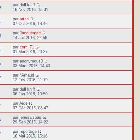
par dull kniff
9
16 Nov 2016, 15:31
par
artza
4
07 Oct 2016, 18:46
par
Jacquemart
8
14 Juil 2016, 22:59
par
com_71
4
01 Mai 2016, 20:37
par anonymous3
5
03 Mars 2016, 14:43
par *Arnaud
2
12 Fév 2016, 11:19
par dull kniff
1
06 Jan 2016, 10:50
par Aide
7
07 Déc 2015, 08:47
par jenesaispas
5
29 Sep 2015, 14:22
par reportage
7
16 Mai 2015, 15:16