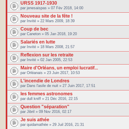
URSS 1917-1930
par jenesaispas » 07 Fév 2018, 14:00
Nouveau site de la fête !
par Invité » 22 Mars 2009, 18:39
Coup de bec
par Caneton » 05 Jan 2018, 19:20
Salariés en lutte
par Invité » 18 Mars 2008, 21:57
Reflexion sur les retraite
par Invité » 02 Jan 2005, 22:53
Maire d'Orléans, un emploi lucratif...
par Orléanais » 23 Juin 2017, 10:53
L'incendie de Londres
par Dans l'asile de nuit » 27 Juin 2017, 17:51
les femmes astronomes
par dull kniff » 21 Déc 2016, 22:15
Question "séparation"
par Jibril » 09 Nov 2016, 02:17
Je suis athée
par quidamathée » 29 Juil 2016, 21:31