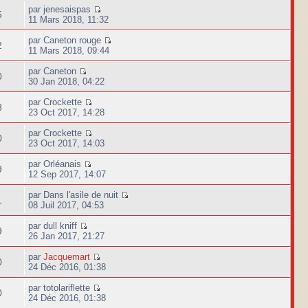
par jenesaispas
5
11 Mars 2018, 11:32
par Caneton rouge
2
11 Mars 2018, 09:44
par Caneton
0
30 Jan 2018, 04:22
par Crockette
8
23 Oct 2017, 14:28
par Crockette
0
23 Oct 2017, 14:03
par Orléanais
9
12 Sep 2017, 14:07
par Dans l'asile de nuit
1
08 Juil 2017, 04:53
par dull kniff
9
26 Jan 2017, 21:27
par
Jacquemart
0
24 Déc 2016, 01:38
par totolariflette
0
24 Déc 2016, 01:38