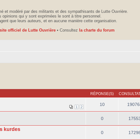
é et modéré par des militants et des sympathisants de Lutte Ouvrière.
 opinions qui y sont exprimées le sont à titre personnel.
agent que leurs auteurs, et en aucune manière cette organisation.
 site officiel de Lutte Ouvrière
• Consultez
la charte du forum
RÉPONSE(S)
CONSULTAT
10
19076
1
2
0
1755
ts kurdes
0
1729