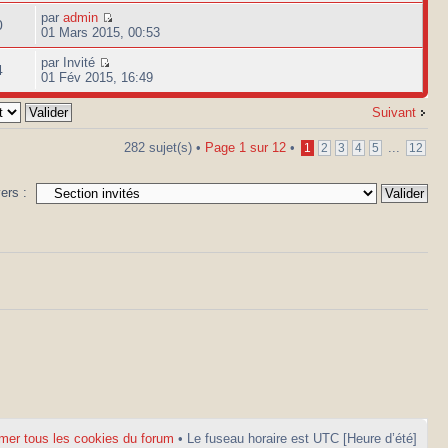
par
admin
0
01 Mars 2015, 00:53
par Invité
4
01 Fév 2015, 16:49
Suivant
282 sujet(s) •
Page
1
sur
12
•
...
1
2
3
4
5
12
vers :
mer tous les cookies du forum
• Le fuseau horaire est UTC [Heure d’été]