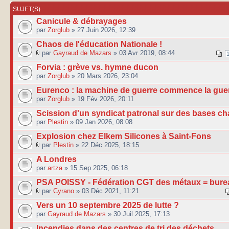
SUJET(S)
Canicule & débrayages
par
Zorglub
» 27 Juin 2026, 12:39
Chaos de l'éducation Nationale !
par
Gayraud de Mazars
» 03 Avr 2019, 08:44
Forvia : grève vs. hymne ducon
par
Zorglub
» 20 Mars 2026, 23:04
Eurenco : la machine de guerre commence la guerr
par
Zorglub
» 19 Fév 2026, 20:11
Scission d'un syndicat patronal sur des bases c
par
Plestin
» 09 Jan 2026, 08:08
Explosion chez Elkem Silicones à Saint-Fons
par
Plestin
» 22 Déc 2025, 18:15
A Londres
par
artza
» 15 Sep 2025, 06:18
PSA POISSY - Fédération CGT des métaux = burea
par
Cyrano
» 03 Déc 2021, 11:21
Vers un 10 septembre 2025 de lutte ?
par
Gayraud de Mazars
» 30 Juil 2025, 17:13
Incendies dans des centres de tri des déchets