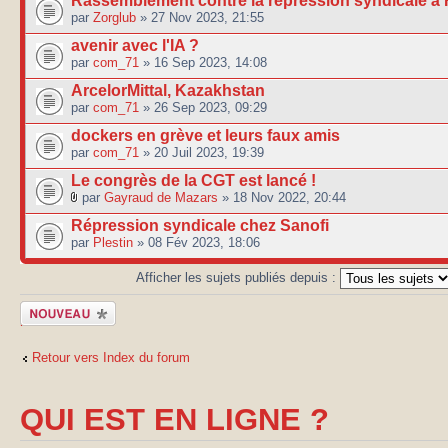
Rassemblement contre la répression syndicale à
par
Zorglub
» 27 Nov 2023, 21:55
avenir avec l'IA ?
par
com_71
» 16 Sep 2023, 14:08
ArcelorMittal, Kazakhstan
par
com_71
» 26 Sep 2023, 09:29
dockers en grève et leurs faux amis
par
com_71
» 20 Juil 2023, 19:39
Le congrès de la CGT est lancé !
par
Gayraud de Mazars
» 18 Nov 2022, 20:44
Répression syndicale chez Sanofi
par
Plestin
» 08 Fév 2023, 18:06
Afficher les sujets publiés depuis :
Publier un
nouveau sujet
Retour vers Index du forum
QUI EST EN LIGNE ?