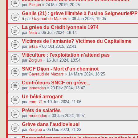
par
Plestin
» 24 Mai 2019, 20:25
Genlis (21) : grève illimitée à l’usine Seigneurie/P
par
Gayraud de Mazars
» 08 Jan 2025, 19:05
La grève du Crédit lyonnais 1974
par
Nero
» 06 Juin 2024, 18:14
Victimes de l'amiante? Victimes du Capitalisme
par
artza
» 08 Oct 2015, 22:41
Viticulture : l'exploitation n'attend pas
par
Zorglub
» 16 Juil 2024, 18:54
SNCF Dijon - Mort d'un cheminot
par
Gayraud de Mazars
» 14 Mars 2024, 18:25
Contrôleurs SNCF en grève...
par
jamesdan
» 20 Fév 2024, 13:47
Un béké arrogant
par
com_71
» 19 Jan 2024, 11:06
Prêts de salariés
par
roudoudou
» 03 Jan 2024, 19:51
Grève dans l'audiovisuel
par
Zorglub
» 05 Déc 2023, 21:22