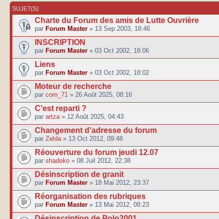
SUJET(S)
Charte du Forum des amis de Lutte Ouvrière
par
Forum Master
» 13 Sep 2003, 18:46
INSCRIPTION
par
Forum Master
» 03 Oct 2002, 18:06
Liens
par
Forum Master
» 03 Oct 2002, 18:02
Moteur de recherche
par
com_71
» 26 Août 2025, 08:16
C'est reparti ?
par
artza
» 12 Août 2025, 04:43
Changement d'adresse du forum
par
Zelda
» 13 Oct 2012, 09:48
Réouverture du forum jeudi 12.07
par
shadoko
» 08 Juil 2012, 22:38
Désinscription de granit
par
Forum Master
» 18 Mai 2012, 23:37
Réorganisation des rubriques
par
Forum Master
» 13 Mai 2012, 08:23
Désinscription de Polo2001