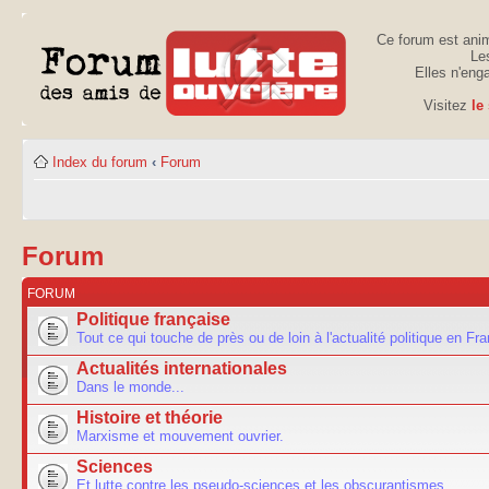
Ce forum est anim
Les
Elles n'eng
Visitez
le
Index du forum
‹
Forum
Forum
FORUM
Politique française
Tout ce qui touche de près ou de loin à l'actualité politique en Fr
Actualités internationales
Dans le monde...
Histoire et théorie
Marxisme et mouvement ouvrier.
Sciences
Et lutte contre les pseudo-sciences et les obscurantismes