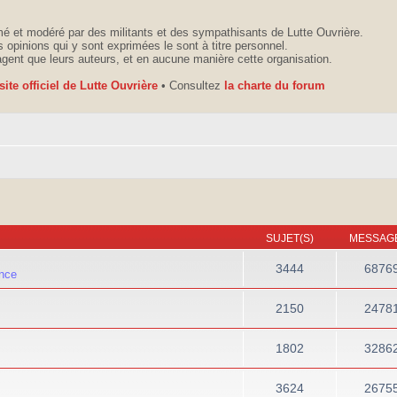
é et modéré par des militants et des sympathisants de Lutte Ouvrière.
 opinions qui y sont exprimées le sont à titre personnel.
agent que leurs auteurs, et en aucune manière cette organisation.
 site officiel de Lutte Ouvrière
• Consultez
la charte du forum
SUJET(S)
MESSAGE
3444
6876
ance
2150
2478
1802
3286
3624
2675