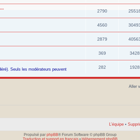
..
2790
2551
4560
3049
2879
4056
369
3428
282
1928
odéré). Seuls les modérateurs peuvent
Aller 
L’équipe
•
Suppri
Propulsé par
phpBB
® Forum Software © phpBB Group
Traduction et support en français
•
Hébergement phpBB