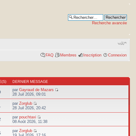
Recherche avancée
FAQ
Membres
Inscription
Connexion
(S)
DERNIER MESSAGE
par
Gayraud de Mazars
9
28 Juil 2026, 09:01
par
Zorglub
1
28 Juil 2026, 20:42
par
pouchtaxi
2
08 Août 2026, 11:38
par
Zorglub
5
19 Juil 2026, 17:16