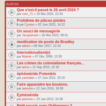
SUJET(S)
Que s'est-il passé le 26 avril 2024 ?
par
com_71
» 24 Mai 2024, 23:34
Problème de pièces jointes
par
Cyrano
» 02 Juin 2023, 14:22
Un souci de messagerie
par
Jacquemart
» 26 Mai 2023, 09:41
modération de posts de Bradley
par
admin
» 06 Nov 2017, 13:10
Internationalism(e)
par
Matrok
» 07 Déc 2008, 13:30
Les crimes du colonialisme français...
par
artza
» 11 Sep 2015, 15:18
éphéméride Potemkin
par
yannalan
» 27 Juin 2012, 20:15
Faire apparaitre les boutons.
par
ianovka
» 12 Juin 2014, 16:09
Ephéméride
par
piemme
» 23 Jan 2013, 10:39
Petit soucis avec l'hébergeur ?