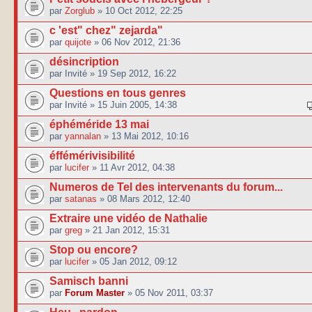
par
Zorglub
» 10 Oct 2012, 22:25
c 'est" chez" zejarda"
par
quijote
» 06 Nov 2012, 21:36
désincription
par Invité » 19 Sep 2012, 16:22
Questions en tous genres
par Invité » 15 Juin 2005, 14:38
éphéméride 13 mai
par
yannalan
» 13 Mai 2012, 10:16
éffémérivisibilité
par
lucifer
» 11 Avr 2012, 04:38
Numeros de Tel des intervenants du forum...
par
satanas
» 08 Mars 2012, 12:40
Extraire une vidéo de Nathalie
par
greg
» 21 Jan 2012, 15:31
Stop ou encore?
par
lucifer
» 05 Jan 2012, 09:12
Samisch banni
par
Forum Master
» 05 Nov 2011, 03:37