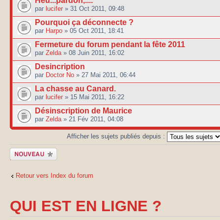
Heu...pardon,....
par
lucifer
» 31 Oct 2011, 09:48
Pourquoi ça déconnecte ?
par
Harpo
» 05 Oct 2011, 18:41
Fermeture du forum pendant la fête 2011
par
Zelda
» 08 Juin 2011, 16:02
Desincription
par
Doctor No
» 27 Mai 2011, 06:44
La chasse au Canard.
par
lucifer
» 15 Mai 2011, 16:22
Désinscription de Maurice
par
Zelda
» 21 Fév 2011, 04:08
Afficher les sujets publiés depuis :
Publier un
nouveau sujet
Retour vers Index du forum
QUI EST EN LIGNE ?