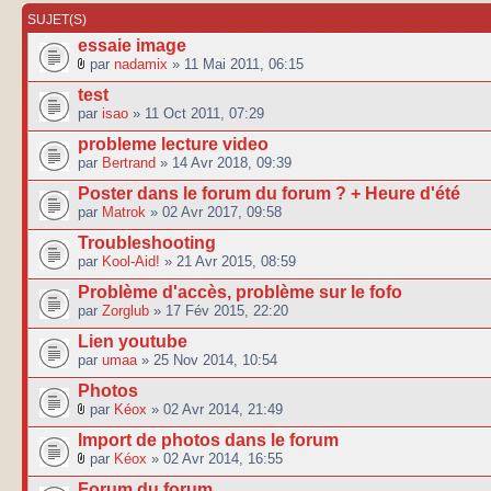
SUJET(S)
essaie image
par
nadamix
» 11 Mai 2011, 06:15
test
par
isao
» 11 Oct 2011, 07:29
probleme lecture video
par
Bertrand
» 14 Avr 2018, 09:39
Poster dans le forum du forum ? + Heure d'été
par
Matrok
» 02 Avr 2017, 09:58
Troubleshooting
par
Kool-Aid!
» 21 Avr 2015, 08:59
Problème d'accès, problème sur le fofo
par
Zorglub
» 17 Fév 2015, 22:20
Lien youtube
par
umaa
» 25 Nov 2014, 10:54
Photos
par
Kéox
» 02 Avr 2014, 21:49
Import de photos dans le forum
par
Kéox
» 02 Avr 2014, 16:55
Forum du forum