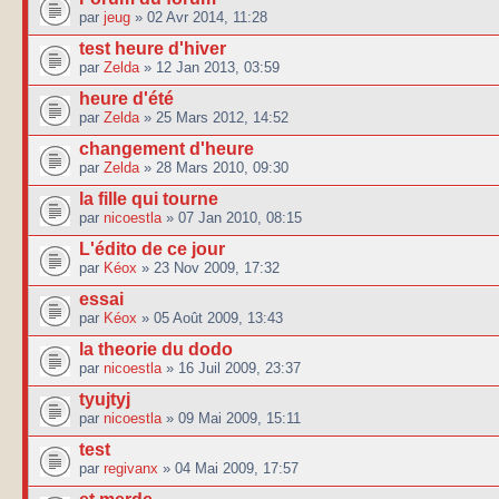
par
jeug
» 02 Avr 2014, 11:28
test heure d'hiver
par
Zelda
» 12 Jan 2013, 03:59
heure d'été
par
Zelda
» 25 Mars 2012, 14:52
changement d'heure
par
Zelda
» 28 Mars 2010, 09:30
la fille qui tourne
par
nicoestla
» 07 Jan 2010, 08:15
L'édito de ce jour
par
Kéox
» 23 Nov 2009, 17:32
essai
par
Kéox
» 05 Août 2009, 13:43
la theorie du dodo
par
nicoestla
» 16 Juil 2009, 23:37
tyujtyj
par
nicoestla
» 09 Mai 2009, 15:11
test
par
regivanx
» 04 Mai 2009, 17:57