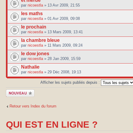
et merde
par
nicoestla
» 13 Avr 2009, 21:55
les maths
par
nicoestla
» 01 Avr 2009, 09:08
le prochain
par
nicoestla
» 13 Mars 2009, 13:41
la chambre bleue
par
nicoestla
» 11 Mars 2009, 09:24
le dow jones
par
nicoestla
» 28 Jan 2009, 15:59
Nathalie
par
nicoestla
» 29 Déc 2008, 19:13
Afficher les sujets publiés depuis :
Publier un
nouveau sujet
Retour vers Index du forum
QUI EST EN LIGNE ?