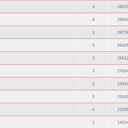
3
2601
4
2954
3
2673
3
2632
3
2651
3
2702
2
2391
2
2316
4
2133
1
1451