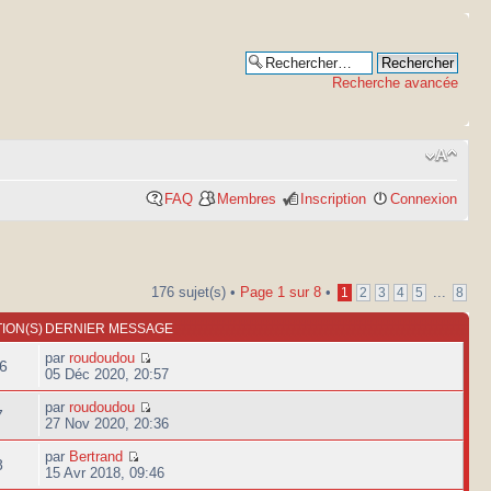
Recherche avancée
FAQ
Membres
Inscription
Connexion
176 sujet(s) •
Page
1
sur
8
•
...
1
2
3
4
5
8
ION(S)
DERNIER MESSAGE
par
roudoudou
6
05 Déc 2020, 20:57
par
roudoudou
7
27 Nov 2020, 20:36
par
Bertrand
8
15 Avr 2018, 09:46