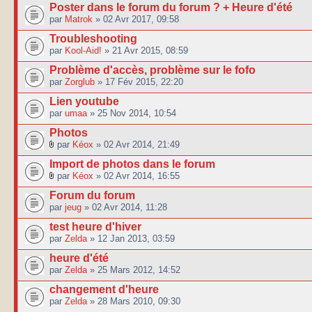
Poster dans le forum du forum ? + Heure d'été
par
Matrok
» 02 Avr 2017, 09:58
Troubleshooting
par
Kool-Aid!
» 21 Avr 2015, 08:59
Problème d'accès, problème sur le fofo
par
Zorglub
» 17 Fév 2015, 22:20
Lien youtube
par
umaa
» 25 Nov 2014, 10:54
Photos
par
Kéox
» 02 Avr 2014, 21:49
Import de photos dans le forum
par
Kéox
» 02 Avr 2014, 16:55
Forum du forum
par
jeug
» 02 Avr 2014, 11:28
test heure d'hiver
par
Zelda
» 12 Jan 2013, 03:59
heure d'été
par
Zelda
» 25 Mars 2012, 14:52
changement d'heure
par
Zelda
» 28 Mars 2010, 09:30