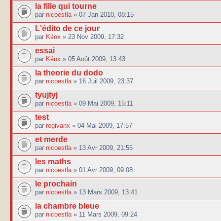
la fille qui tourne
par
nicoestla
» 07 Jan 2010, 08:15
L'édito de ce jour
par
Kéox
» 23 Nov 2009, 17:32
essai
par
Kéox
» 05 Août 2009, 13:43
la theorie du dodo
par
nicoestla
» 16 Juil 2009, 23:37
tyujtyj
par
nicoestla
» 09 Mai 2009, 15:11
test
par
regivanx
» 04 Mai 2009, 17:57
et merde
par
nicoestla
» 13 Avr 2009, 21:55
les maths
par
nicoestla
» 01 Avr 2009, 09:08
le prochain
par
nicoestla
» 13 Mars 2009, 13:41
la chambre bleue
par
nicoestla
» 11 Mars 2009, 09:24