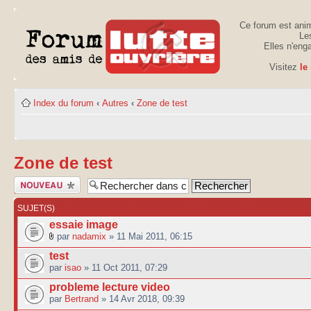
Ce forum est anim
Les
Elles n'eng
Visitez
le
Index du forum
‹
Autres
‹
Zone de test
Zone de test
Publier un
nouveau sujet
SUJET(S)
essaie image
par
nadamix
» 11 Mai 2011, 06:15
test
par
isao
» 11 Oct 2011, 07:29
probleme lecture video
par
Bertrand
» 14 Avr 2018, 09:39