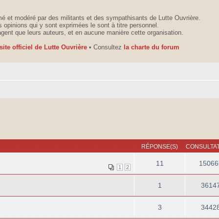
é et modéré par des militants et des sympathisants de Lutte Ouvrière.
 opinions qui y sont exprimées le sont à titre personnel.
agent que leurs auteurs, et en aucune manière cette organisation.
 site officiel de Lutte Ouvrière
• Consultez
la charte du forum
RÉPONSE(S)
CONSULTAT
11
15066
1
2
1
3614
3
3442