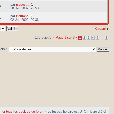
par
nicoestla
9
28 Jan 2009, 22:53
par
Bertrand
5
02 Jan 2009, 20:36
Suivant
176 sujet(s) •
Page
1
sur
8
•
...
1
2
3
4
5
8
vers :
mer tous les cookies du forum
• Le fuseau horaire est UTC [Heure d’été]