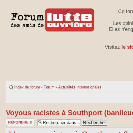
Ce for
Les opini
Elles n'en
Visitez
le si
Index du forum
‹
Forum
‹
Actualités internationales
Voyous racistes à Southport (banlieu
Publier une
réponse