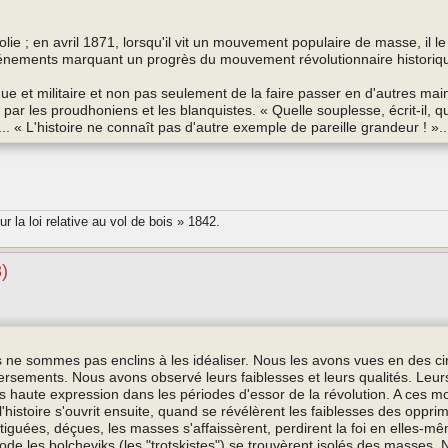
lie ; en avril 1871, lorsqu'il vit un mouvement populaire de masse, il le
vénements marquant un progrès du mouvement révolutionnaire historiq
que et militaire et non pas seulement de la faire passer en d'autres main
ar les proudhoniens et les blanquistes. « Quelle souplesse, écrit‑il, que
... « L'histoire ne connaît pas d'autre exemple de pareille grandeur ! »..
 la loi relative au vol de bois » 1842.
8)
 ne sommes pas enclins à les idéaliser. Nous les avons vues en des c
rsements. Nous avons observé leurs faiblesses et leurs qualités. Leurs 
lus haute expression dans les périodes d'essor de la révolution. A ces m
'histoire s'ouvrit ensuite, quand se révélèrent les faiblesses des oppri
tiguées, déçues, les masses s'affaissèrent, perdirent la foi en elles-m
iode les bolcheviks (les "trotskistes") se trouvèrent isolés des masses.