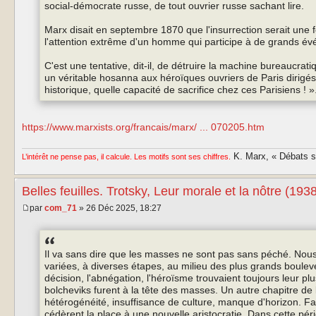
social‑démocrate russe, de tout ouvrier russe sachant lire.
Marx disait en septembre 1870 que l'insurrection serait une fo
l'attention extrême d'un homme qui participe à de grands é
C'est une tentative, dit‑il, de détruire la machine bureaucrati
un véritable hosanna aux héroïques ouvriers de Paris dirigés p
historique, quelle capacité de sacrifice chez ces Parisiens ! »
https://www.marxists.org/francais/marx/ ... 070205.htm
K. Marx, « Débats sur
L’intérêt ne pense pas, il calcule. Les motifs sont ses chiffres.
Belles feuilles. Trotsky, Leur morale et la nôtre (193
par
com_71
» 26 Déc 2025, 18:27
Il va sans dire que les masses ne sont pas sans péché. Nous
variées, à diverses étapes, au milieu des plus grands bouleve
décision, l'abnégation, l'héroïsme trouvaient toujours leur p
bolcheviks furent à la tête des masses. Un autre chapitre de l
hétérogénéité, insuffisance de culture, manque d'horizon. Fa
cédèrent la place à une nouvelle aristocratie. Dans cette pér