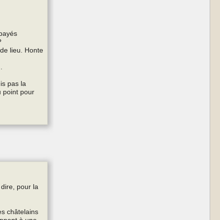
 payés
?
 de lieu. Honte
.
is pas la
u point pour
dire, pour la
Les châtelains
iennent à une