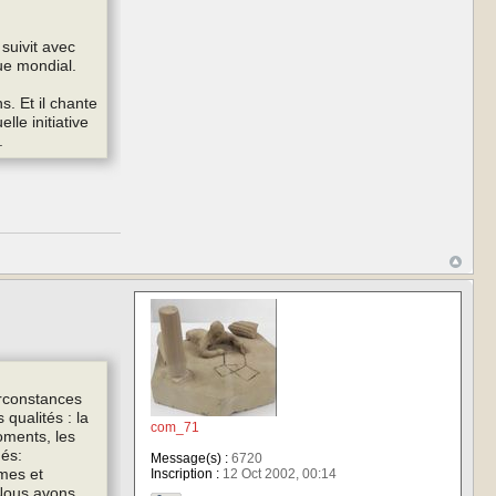
 suivit avec
ue mondial.
s. Et il chante
lle initiative
.
irconstances
qualités : la
com_71
oments, les
més:
Message(s) :
6720
êmes et
Inscription :
12 Oct 2002, 00:14
 Nous avons