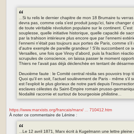
...Si tu relis le dernier chapitre de mon 18 Brumaire tu verra
devra pas, comme cela s'est produit jusqu'ici, faire changer de
de toute véritable révolution populaire sur le continent. C'es
souplesse, quelle initiative historique, quelle capacité de sa
par la trahison intérieure plus encore que par l'ennemi exté
l'ennemi n'était pas toujours aux portes de Paris, comme s'il 
d'autre exemple de pareille grandeur ! S'ils succombent ce ser
Versailles, une fois que Vinoy d'abord, puis la fraction réac
scrupules de conscience, on laissa passer le moment opportu
Thiers ne l'avait pas déjà déclenchée en tentant de désarmer
Deuxième faute : le Comité central résilia ses pouvoirs trop 
Quoi qu'il en soit, l'actuel soulèvement de Paris - même s'il 
est l'exploit le plus glorieux de notre parti depuis l'insurrect
esclaves célestes du Saint‑Empire romain prusso-germanique
féodalité racornie et surtout de bourgeoisie philistine...
https://www.marxists.org/francais/marx/ ... 710412.htm
À noter ce commentaire de Lénine :
...Le 12 avril 1871, Marx écrit à Kugelmann une lettre plein