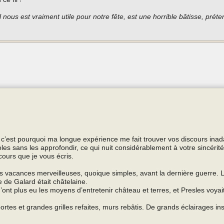
 nous est vraiment utile pour notre fête, est une horrible bâtisse, préten
et c’est pourquoi ma longue expérience me fait trouver vos discours ina
es sans les approfondir, ce qui nuit considérablement à votre sincérité
scours que je vous écris.
 vacances merveilleuses, quoique simples, avant la dernière guerre. 
e de Galard était châtelaine.
ont plus eu les moyens d’entretenir château et terres, et Presles voyait
rtes et grandes grilles refaites, murs rebâtis. De grands éclairages inst