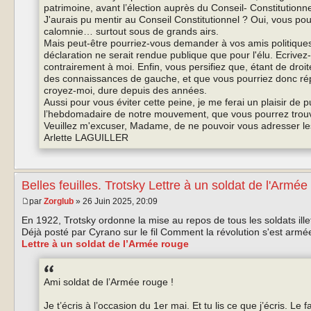
patrimoine, avant l’élection auprès du Conseil- Constitutionn
J'aurais pu mentir au Conseil Constitutionnel ? Oui, vous pour
calomnie… surtout sous de grands airs.
Mais peut-être pourriez-vous demander à vos amis politiques 
déclaration ne serait rendue publique que pour l'élu. Ecrivez-
contrairement à moi. Enfin, vous persifiez que, étant de droi
des connaissances de gauche, et que vous pourriez donc ré
croyez-moi, dure depuis des années.
Aussi pour vous éviter cette peine, je me ferai un plaisir de 
l’hebdomadaire de notre mouvement, que vous pourrez trou
Veuillez m'excuser, Madame, de ne pouvoir vous adresser les 
Arlette LAGUILLER
Belles feuilles. Trotsky Lettre à un soldat de l'Armée
par
Zorglub
» 26 Juin 2025, 20:09
En 1922, Trotsky ordonne la mise au repos de tous les soldats illet
Déjà posté par Cyrano sur le fil Comment la révolution s'est armée 
Lettre à un soldat de l’Armée rouge
Ami soldat de l’Armée rouge !
Je t’écris à l’occasion du 1er mai. Et tu lis ce que j’écris. Le fai