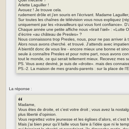
Arlette Laguiller !
Avouez ! Je trouve cela.
rudement drôle et j’en souris en l’écrivant. Madame Laguille
Sur toutes les chaînes de télévision vous nous expliquez (ré
uniquement par les «travailleurs qui vous font confiance». D
Chaque année une petite affiche nous «tirait l’œil» : «Lutte O
d’écrire «au château de Presles» ?
Nous connaissons trop Presles, nous, pour ne pas arriver à t
Alors nous avons cherché. et trouvé. J’attends avec impatie
A bientôt donc de vous lire - encore mieux une bonne et sinc
seule à connaître Presles et pour notre part, nous avons con
tout le monde, ce qui serait tellement mieux. Recevez mes s
PS. Vous avez deviné, je suis de «droite». mais des connai
PS.-2. La maison de mes grands-parents : sur la place de l’Eg
La réponse :
Madame,
Vous êtes de droite, et c’est votre droit ; vous avez la nostal
plus liberté d'opinion.
Vous regrettez votre jeunesse et les églises d'alors, et c’est
Mais j'ai bien peur qu’il faille vous faire à l’idée que ni le t
qui faisaient la charité et paradaient, “le dimanche matin, d