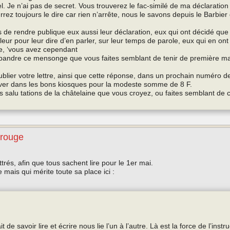
el. Je n’ai pas de secret. Vous trouverez le fac-similé de ma déclaratio
rez toujours le dire car rien n’arrête, nous le savons depuis le Barbier d
de rendre publique eux aussi leur déclaration, eux qui ont décidé que 
leur pour leur dire d’en parler, sur leur temps de parole, eux qui en ont
te, ‘vous avez cependant
pandre ce mensonge que vous faites semblant de tenir de première mai
publier votre lettre, ainsi que cette réponse, dans un prochain numéro d
ver dans les bons kiosques pour la modeste somme de 8 F.
salu tations de la châtelaine que vous croyez, ou faites semblant de c
 rouge
trés, afin que tous sachent lire pour le 1er mai.
mais qui mérite toute sa place ici :
t de savoir lire et écrire nous lie l’un à l’autre. Là est la force de l’instru