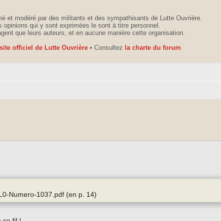
é et modéré par des militants et des sympathisants de Lutte Ouvrière.
 opinions qui y sont exprimées le sont à titre personnel.
agent que leurs auteurs, et en aucune manière cette organisation.
 site officiel de Lutte Ouvrière
• Consultez
la charte du forum
6-L0-Numero-1037.pdf (en p. 14)
ce fil !