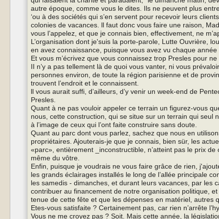
autre époque, comme vous le dites. Ils ne peuvent plus entret
‘ou à des sociétés qui s’en servent pour recevoir leurs clien
colonies de vacances. ll faut donc vous faire une raison, M
vous l’appelez, et que je connais bien, effectivement, ne m’a
L’organisation dont je'suis la porte-parole, Lutte Ouvrière, lo
en avez connaissance, puisque vous avez vu chaque année le
Et vous m’écrivez que vous connaissez trop Presles pour ne pa
II n’y a pas tellement là de quoi vous vanter, ni vous préval
personnes environ, de toute la région parisienne et de provin
trouvent l’endroit et le connaissent.
ll vous aurait suffi, d’ailleurs, d’y venir un week-end de Pent
Presles.
Quant à ne pas vouloir appeler ce terrain un figurez-vous que
nous, cette construction, qui se situe sur un terrain qui seul 
à l’image de ceux qui l’ont faite construire sans doute.
Quant au parc dont vous parlez, sachez que nous en utilisons
propriétaires. Ajouterais-je que je connais, bien sür, les actue
«parc», entièrement _inconstructible, n’atteint pas le prix d
même du vôtre.
Enfin, puisque je voudrais ne vous faire grâce de rien, j'ajout
les grands éclairages installés le long de l’allée principale c
les samedis - dimanches, et durant leurs vacances, par les 
contribuer au financement de notre organisation politique, e
tenue de cette fête et que les dépenses en matériel, autres qu
Etes-vous satisfaite ? Certainement pas, car rien n’arrête l’
Vous ne me croyez pas ? Soit. Mais cette année, la législation f