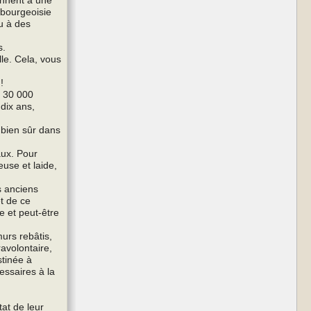
 bourgeoisie
ou à des
s.
lle. Cela, vous
!
, 30 000
dix ans,
t bien sûr dans
aux. Pour
euse et laide,
s anciens
et de ce
e et peut-être
murs rebâtis,
ravolontaire,
stinée à
essaires à la
tat de leur