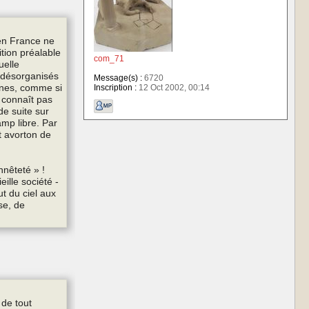
 en France ne
ition préalable
com_71
uelle
t désorganisés
Message(s) :
6720
ennes, comme si
Inscription :
12 Oct 2002, 00:14
e connaît pas
de suite sur
amp libre. Par
t avorton de
nnêteté » !
ille société ‑
ut du ciel aux
se, de
 de tout