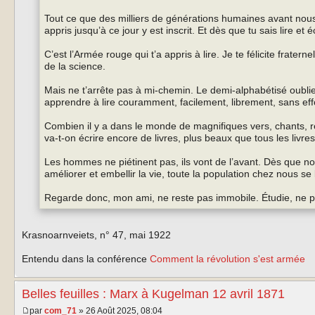
Tout ce que des milliers de générations humaines avant nous
appris jusqu’à ce jour y est inscrit. Et dès que tu sais lire et 
C’est l’Armée rouge qui t’a appris à lire. Je te félicite frate
de la science.
Mais ne t’arrête pas à mi-chemin. Le demi-alphabétisé oublie so
apprendre à lire couramment, facilement, librement, sans effo
Combien il y a dans le monde de magnifiques vers, chants, ré
va-t-on écrire encore de livres, plus beaux que tous les livres
Les hommes ne piétinent pas, ils vont de l’avant. Dès que n
améliorer et embellir la vie, toute la population chez nous se li
Regarde donc, mon ami, ne reste pas immobile. Étudie, ne p
Krasnoarnveiets, n° 47, mai 1922
Entendu dans la conférence
Comment la révolution s'est armée
Belles feuilles : Marx à Kugelman 12 avril 1871
par
com_71
» 26 Août 2025, 08:04