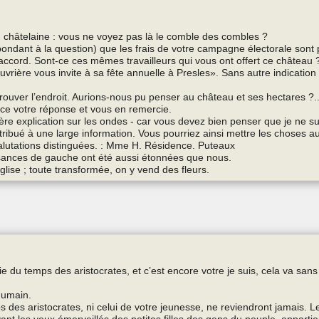
r, châtelaine : vous ne voyez pas là le comble des combles ?
pondant à la question) que les frais de votre campagne électorale sont
’accord. Sont-ce ces mêmes travailleurs qui vous ont offert ce château 
uvrière vous invite à sa fête annuelle à Presles». Sans autre indication
rouver l’endroit. Aurions-nous pu penser au château et ses hectares ?..
nce votre réponse et vous en remercie.
ère explication sur les ondes - car vous devez bien penser que je ne su
tribué à une large information. Vous pourriez ainsi mettre les choses a
alutations distinguées. : Mme H. Résidence. Puteaux
ssances de gauche ont été aussi étonnées que nous.
lise ; toute transformée, on y vend des fleurs.
gie du temps des aristocrates, et c’est encore votre je suis, cela va sans 
 humain.
emps des aristocrates, ni celui de votre jeunesse, ne reviendront jamais. 
evant les yeux émerveillés des petites filles des gens du peuple, appart