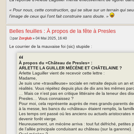
« Pour nous, cette construction, qui se situe sur un terrain qui seul
l'image de ceux qui l'ont fait construire sans doute. »
Belles feuilles : À propos de la fête à Presles
par
Zorglub
» 04 Mai 2025, 16:40
Le courrier de la mauvaise foi (sic) stupide :
À propos du «Château de Presles» :
ARLETTE LA GUILLER MÉCÈNE ET CHÂTELAINE ?
Arlette Laguiller vient de recevoir cette lettre :
Madame,
Je suis une «travailleuse» sociale en retraite depuis un an 
réalités. Vous répétez depuis plus de dix ans les mêmes parol
… Mais ce n’est pas en critique littéraire de la teneur des di
Presles… Vous connaissez ?
Pour moi, cela représente auprès de mes grands-parents des
à la messe, les bancs du «château» étaient remplis, la famill
Les temps ont passé où les anciens ou actuels aristocrates n’
devenir forêt vierge.
Heureusement, un mécène arriva : tout fut défriché, petites po
de l’allée principale conduisant au château (sur la garenne).
Quel mécène ?