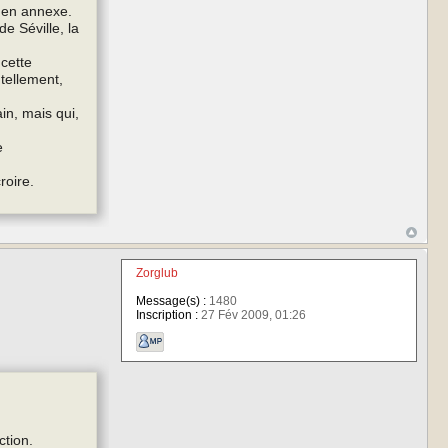
n en annexe.
e Séville, la
cette
 tellement,
n, mais qui,
e
roire.
Zorglub
Message(s) :
1480
Inscription :
27 Fév 2009, 01:26
ction.