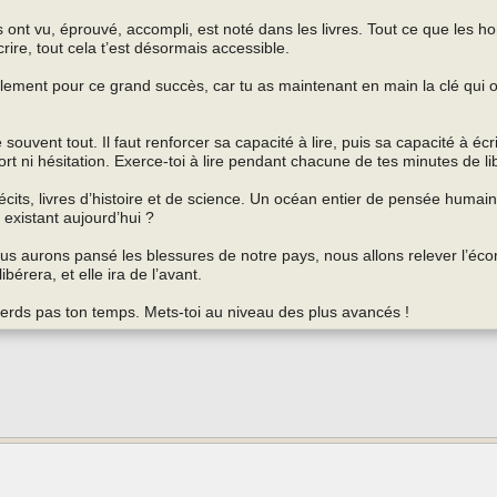
 ont vu, éprouvé, accompli, est noté dans les livres. Tout ce que les 
écrire, tout cela t’est désormais accessible.
rnellement pour ce grand succès, car tu as maintenant en main la clé qui 
uvent tout. Il faut renforcer sa capacité à lire, puis sa capacité à écrir
rt ni hésitation. Exerce-toi à lire pendant chacune de tes minutes de li
cits, livres d’histoire et de science. Un océan entier de pensée humai
 existant aujourd’hui ?
ous aurons pansé les blessures de notre pays, nous allons relever l’éc
bérera, et elle ira de l’avant.
erds pas ton temps. Mets-toi au niveau des plus avancés !