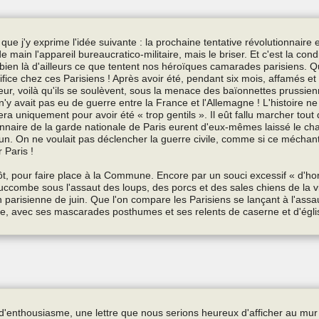
s que j'y exprime l'idée suivante : la prochaine tentative révolutionnaire
 main l'appareil bureaucratico‑militaire, mais le briser. Et c'est la cond
t bien là d'ailleurs ce que tentent nos héroïques camarades parisiens. Q
crifice chez ces Parisiens ! Après avoir été, pendant six mois, affamés e
rieur, voilà qu'ils se soulèvent, sous la menace des baïonnettes prussi
n'y avait pas eu de guerre entre la France et l'Allemagne ! L'histoire n
a uniquement pour avoir été « trop gentils ». Il eût fallu marcher tout 
tionnaire de la garde nationale de Paris eurent d'eux-mêmes laissé le ch
n. On ne voulait pas déclencher la guerre civile, comme si ce méchan
 Paris !
tôt, pour faire place à la Commune. Encore par un souci excessif « d'ho
succombe sous l'assaut des loups, des porcs et des sales chiens de la vie
ion parisienne de juin. Que l'on compare les Parisiens se lançant à l'assa
, avec ses mascarades posthumes et ses relents de caserne et d'égli
e d'enthousiasme, une lettre que nous serions heureux d'afficher au mur