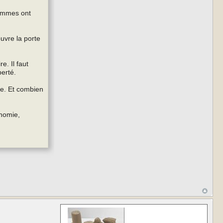
hommes ont
ouvre la porte
e. Il faut
berté.
ne. Et combien
onomie,