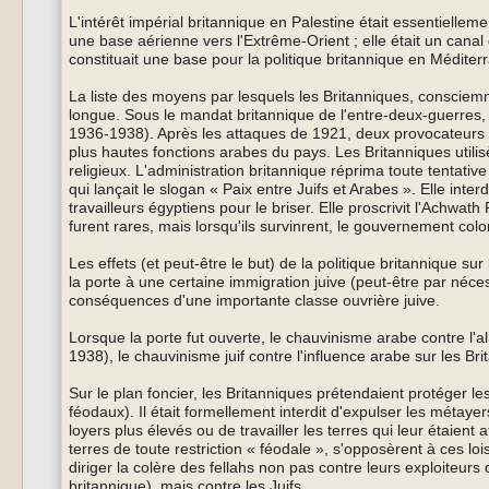
L'intérêt impérial britannique en Palestine était essentielleme
une base aérienne vers l'Extrême-Orient ; elle était un canal
constituait une base pour la politique britannique en Médit
La liste des moyens par lesquels les Britanniques, consciemme
longue. Sous le mandat britannique de l'entre-deux-guerres,
1936-1938). Après les attaques de 1921, deux provocateurs a
plus hautes fonctions arabes du pays. Les Britanniques utili
religieux. L'administration britannique réprima toute tentative
qui lançait le slogan « Paix entre Juifs et Arabes ». Elle inter
travailleurs égyptiens pour le briser. Elle proscrivit l'Achwa
furent rares, mais lorsqu'ils survinrent, le gouvernement colo
Les effets (et peut-être le but) de la politique britannique sur 
la porte à une certaine immigration juive (peut-être par néce
conséquences d'une importante classe ouvrière juive.
Lorsque la porte fut ouverte, le chauvinisme arabe contre l'al
1938), le chauvinisme juif contre l'influence arabe sur les 
Sur le plan foncier, les Britanniques prétendaient protéger l
féodaux). Il était formellement interdit d'expulser les métayer
loyers plus élevés ou de travailler les terres qui leur étaient 
terres de toute restriction « féodale », s'opposèrent à ces lo
diriger la colère des fellahs non pas contre leurs exploiteurs d
britannique), mais contre les Juifs.