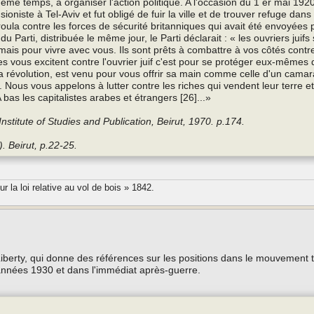
ême temps, à organiser l'action politique. A l'occasion du 1 er mai 192
iste à Tel-Aviv et fut obligé de fuir la ville et de trouver refuge dans 
oula contre les forces de sécurité britanniques qui avait été envoyées 
Parti, distribuée le même jour, le Parti déclarait : « les ouvriers juifs 
mais pour vivre avec vous. Ils sont prêts à combattre à vos côtés contr
listes vous excitent contre l'ouvrier juif c'est pour se protéger eux-même
e la révolution, est venu pour vous offrir sa main comme celle d'un cama
s. Nous vous appelons à lutter contre les riches qui vendent leur terre e
 bas les capitalistes arabes et étrangers [26]...»
stitute of Studies and Publication, Beirut, 1970. p.174.
 Beirut, p.22-25.
 la loi relative au vol de bois » 1842.
iberty, qui donne des références sur les positions dans le mouvement t
s années 1930 et dans l'immédiat après-guerre.