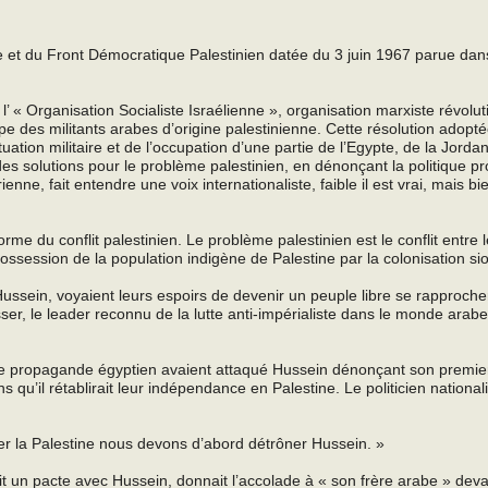
e et du Front Démocratique Palestinien datée du 3 juin 1967 parue dan
’ « Organisation Socialiste Israélienne », organisation marxiste révolut
pe des militants arabes d’origine palestinienne. Cette résolution adopt
ituation militaire et de l’occupation d’une partie de l’Egypte, de la Jordan
des solutions pour le problème palestinien, en dénonçant la politique pr
nne, fait entendre une voix internationaliste, faible il est vrai, mais bi
orme du conflit palestinien. Le problème palestinien est le conflit entre 
dépossession de la population indigène de Palestine par la colonisation sio
Hussein, voyaient leurs espoirs de devenir un peuple libre se rapproche
sser, le leader reconnu de la lutte anti-impérialiste dans le monde arabe
l de propagande égyptien avaient attaqué Hussein dénonçant son premier
s qu’il rétablirait leur indépendance en Palestine. Le politicien national
rer la Palestine nous devons d’abord détrôner Hussein. »
it un pacte avec Hussein, donnait l’accolade à « son frère arabe » deva