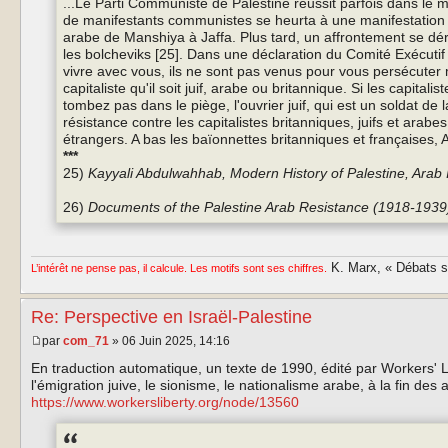
...Le Parti Communiste de Palestine réussit parfois dans le m
de manifestants communistes se heurta à une manifestation sion
arabe de Manshiya à Jaffa. Plus tard, un affrontement se dér
les bolcheviks [25]. Dans une déclaration du Comité Exécutif du 
vivre avec vous, ils ne sont pas venus pour vous persécuter 
capitaliste qu'il soit juif, arabe ou britannique. Si les capita
tombez pas dans le piège, l'ouvrier juif, qui est un soldat d
résistance contre les capitalistes britanniques, juifs et arabe
étrangers. A bas les baïonnettes britanniques et françaises, A
***
25)
Kayyali Abdulwahhab, Modern History of Palestine, Arab In
26)
Documents of the Palestine Arab Resistance (1918-1939).
K. Marx, « Débats sur
L’intérêt ne pense pas, il calcule. Les motifs sont ses chiffres.
Re: Perspective en Israël-Palestine
par
com_71
» 06 Juin 2025, 14:16
En traduction automatique, un texte de 1990, édité par Workers' L
l'émigration juive, le sionisme, le nationalisme arabe, à la fin de
https://www.workersliberty.org/node/13560