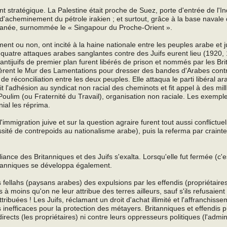
nt stratégique. La Palestine était proche de Suez, porte d'entrée de l'Inde
 d'acheminement du pétrole irakien ; et surtout, grâce à la base navale 
erranée, surnommée le « Singapour du Proche-Orient ».
nt ou non, ont incité à la haine nationale entre les peuples arabe et jui
 quatre attaques arabes sanglantes contre des Juifs eurent lieu (1920,
ntijuifs de premier plan furent libérés de prison et nommés par les Br
sèrent le Mur des Lamentations pour dresser des bandes d'Arabes contr
 de réconciliation entre les deux peuples. Elle attaqua le parti libéral a
dit l'adhésion au syndicat non racial des cheminots et fit appel à des mil
th Poulim (ou Fraternité du Travail), organisation non raciale. Les exempl
nial les réprima.
l'immigration juive et sur la question agraire furent tout aussi conflictuels
ssité de contrepoids au nationalisme arabe), puis la referma par craint
liance des Britanniques et des Juifs s'exalta. Lorsqu'elle fut fermée (c'e
Britanniques se développa également.
es fellahs (paysans arabes) des expulsions par les effendis (propriétair
s à moins qu'on ne leur attribue des terres ailleurs, sauf s'ils refusaien
attribuées ! Les Juifs, réclamant un droit d'achat illimité et l'affranchiss
is inefficaces pour la protection des métayers. Britanniques et effendis p
irects (les propriétaires) ni contre leurs oppresseurs politiques (l'admin