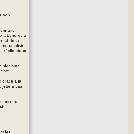
s Voix
ionnaire
ée à Londres à
ie et de la
o-impérialiste
en réelle, dans
le sionisme
niste.
r grâce à la
, jette à bas
 ministre
iste
nt les