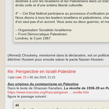
destinée à unir les Israéliens et les Palestiniens dans un Etat 
droits civils et d’une entière liberté culturelle.
4° – Cet Etat fédéral participera au processus d’unification 
Nous disons à tous les leaders israéliens et palestiniens, ch
d’un seul pas d’un accord. Vous avez eu deux guerres, et ma
– Organisation Socialiste Israélienne
– Front Démocratique Palestinien.
Londres, le 3 juin 1967.
(Ahmed) Choukeiry, mentionné dans la déclaration, est un politic
détrôner Hussein pour ensuite saluer le pacte Nasser-Hussein.
Re: Perspective en Israël-Palestine
par
com_71
» 06 Jan 2024, 21:23
Aux origines du communisme en Palestine
Dans le texte de Ghassan Kanafani,
La révolte de 1936-39 en P
https://www.marxists.org/francais/gener ... evolte.htm
figure le passage suivant :