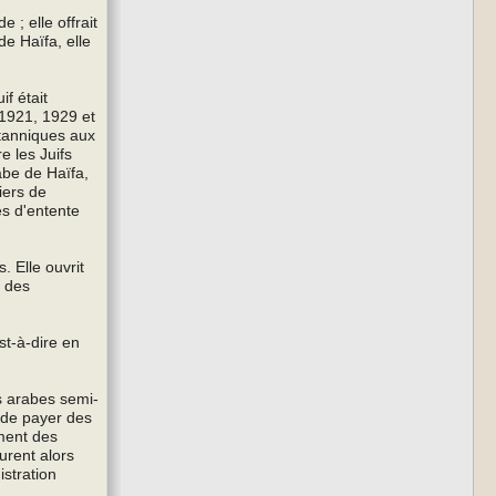
 ; elle offrait
de Haïfa, elle
f était
 1921, 1929 et
itanniques aux
e les Juifs
rabe de Haïfa,
liers de
es d'entente
. Elle ouvrit
e des
st-à-dire en
es arabes semi-
t de payer des
ement des
urent alors
istration