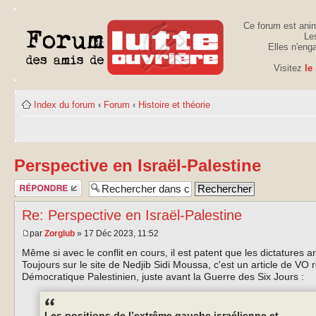
Ce forum est anim
Les
Elles n'eng
Visitez
le
Index du forum
‹
Forum
‹
Histoire et théorie
Perspective en Israël-Palestine
Publier une
réponse
Re: Perspective en Israël-Palestine
par
Zorglub
» 17 Déc 2023, 11:52
Même si avec le conflit en cours, il est patent que les dictatures
Toujours sur le site de Nedjib Sidi Moussa, c'est un article de 
Démocratique Palestinien, juste avant la Guerre des Six Jours :
Les positions de l’extrême gauche israélienne et