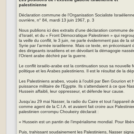
palestinienne
Déclaration commune de l’Organisation Socialiste Israélienn
ouvrière, n° 84, mardi 13 juin 1967, p. 3
Nous publions ici des extraits d’une déclaration commune de l
d’Israël, et du « Front Démocratique Palestinien » qui regrou
la veille du conflit, le 3 juin, ne parle évidemment pas de la s
Syrie par l’armée israélienne. Mais ce texte, en préconisant 
des dirigeants israéliens et en dévoilant la démagogie nassérie
l’Orient arabe déchiré par la guerre.
Le conflit israélo-arabe est la continuation sous sa nouvelle f
politique et les Arabes palestiniens. Il est le résultat de la 
Les Palestiniens arabes, voués à l’oubli par Ben Gourion et 
puissance militaire de l’Egypte. Ils s’attendaient à ce que Na
Hussein affaibli, leur oppresseur, et défende leur cause.
Jusqu’au 29 mai Nasser, la radio du Caire et tout l’apparei
comme agent de la C.I.A. et avaient fait croire aux Palestinien
palestinien corrompu Choukeiry déclarait :
« Hussein est un pantin de l’impérialisme mondial. Pour libé
Puis, trahissant soudainement les Palestiniens, Nasser signa