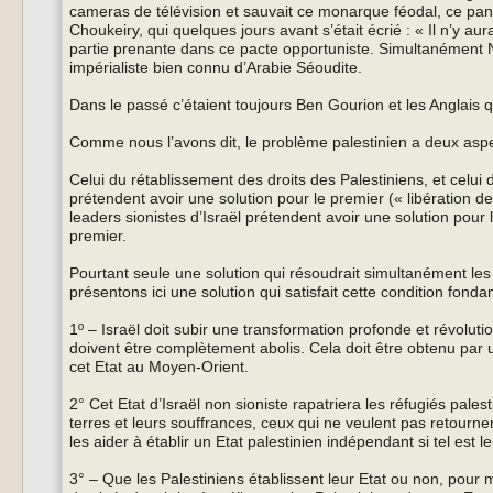
cameras de télévision et sauvait ce monarque féodal, ce pant
Choukeiry, qui quelques jours avant s’était écrié : « Il n’y aur
partie prenante dans ce pacte opportuniste. Simultanément Nas
impérialiste bien connu d’Arabie Séoudite.
Dans le passé c’étaient toujours Ben Gourion et les Anglais q
Comme nous l’avons dit, le problème palestinien a deux aspec
Celui du rétablissement des droits des Palestiniens, et celui 
prétendent avoir une solution pour le premier (« libération
leaders sionistes d’Israël prétendent avoir une solution pour
premier.
Pourtant seule une solution qui résoudrait simultanément les
présentons ici une solution qui satisfait cette condition fond
1º – Israël doit subir une transformation profonde et révoluti
doivent être complètement abolis. Cela doit être obtenu par un
cet Etat au Moyen-Orient.
2° Cet Etat d’Israël non sioniste rapatriera les réfugiés pale
terres et leurs souffrances, ceux qui ne veulent pas retourner.
les aider à établir un Etat palestinien indépendant si tel est le
3° – Que les Palestiniens établissent leur Etat ou non, pour ma