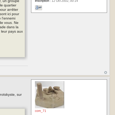
0, un groupe
Inscription :
12 Oct 2002, 00:14
le quartier
pour arrêter
sont ici pour
e l'ennemi
s de vous. Ne
rade dans la
t leur pays aux
rotskyste, sur
com_71