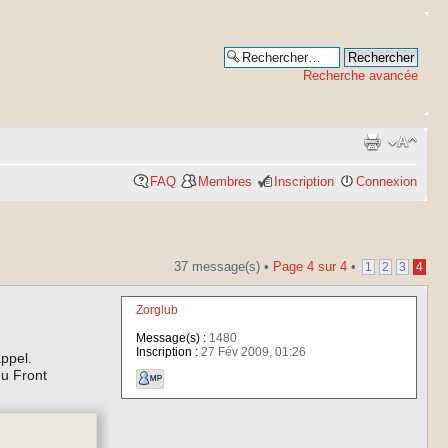
Recherche avancée
FAQ
Membres
Inscription
Connexion
37 message(s) •
Page
4
sur
4
•
1
2
3
4
Zorglub
Message(s) :
1480
Inscription :
27 Fév 2009, 01:26
appel.
du Front