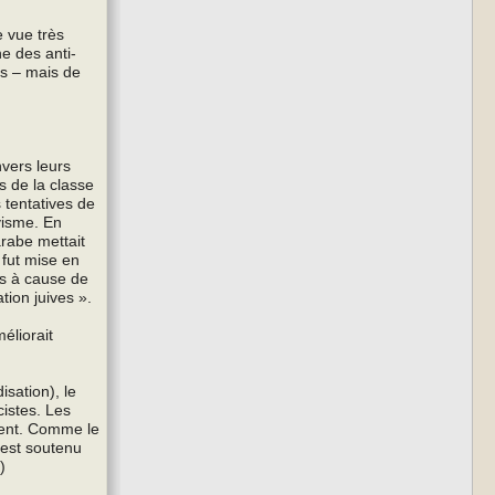
 vue très
he des anti-
fs – mais de
nvers leurs
s de la classe
s tentatives de
evisme. En
arabe mettait
 fut mise en
es à cause de
tion juives ».
éliorait
sation), le
cistes. Les
ment. Comme le
 est soutenu
)