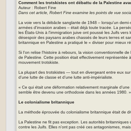
Comment les trotskistes ont débattu de la Palestine ava
Auteur : Robert Fine
Dans cet article, Robert Fine examine les points de vue socia
La voie vers la débâcle sanglante de 1948 – lorsqu'un demi-mil
armées d'invasion arabes – était déjà toute tracée. La pers
les États-Unis à l'immigration juive ont poussé les Juifs vers 
désespoir des paysans arabes chassés de leurs terres et sans
britannique en Palestine a pratiqué le « diviser pour mieux r
Si l'on relise l'histoire à rebours, la vision conventionnelle 
de Palestine. Cette position était effectivement représentée à
mouvement trotskiste.
La plupart des trotskistes — tout en divergeant entre eux su
d’une lutte de classe et d’une lutte anti-impérialiste.
« Ce qui était une déformation relativement marginale d’une
semble être devenu une orthodoxie dans les années 1980. »
Le colonialisme britannique
La méthode éprouvée du colonialisme britannique était de di
La Palestine ne fit pas exception. Les autorités britanniques 
contre les Juifs. Elles n'ont pas créé ces antagonismes, mai