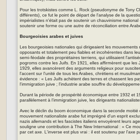
Pour les trotskistes comme L. Rock (pseudonyme de Tony Clif
différents), ce fut le point de départ de l'analyse de la quest
impérialistes n'était pas de soutenir un chauvinisme national
soutenir une forme ou une autre de réconciliation entre Arabe
Bourgeoisies arabes et juives
Les bourgeoisies nationales qui dirigeaient les mouvements n
opposants et totalement peu fiables et incohérentes dans leur
semi-féodale des propriétaires terriens, qui utilisaient l'anti
pogroms contre les Juifs. En 1921, elles affirmèrent que les J
1929, elles avancèrent des arguments religieux pour susciter 
l'accent sur l'unité de tous les Arabes, chrétiens et musulman
évidence : « Les Juifs achètent des terres et chassent les pa
l'immigration juive ; l'industrie arabe souffre du développement
Durant la période de prospérité économique entre 1932 et 19
parallèlement à l’immigration juive, les dirigeants nationaliste
Avec le déclin du boom économique dans la seconde moitié des
mouvement nationaliste arabe fut imprégné d'un esprit exclusif 
nazis allemands et les fascistes italiens envoyèrent leurs 
souligne une contribution à The New International : « Ce m
par cet axe. L'inverse est plus vrai : il est soutenu par l'axe 