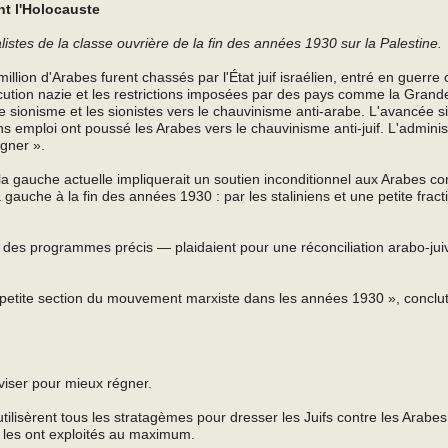
nt l'Holocauste
listes de la classe ouvrière de la fin des années 1930 sur la Palestine.
lion d'Arabes furent chassés par l'État juif israélien, entré en guerre 
écution nazie et les restrictions imposées par des pays comme la Grand
le sionisme et les sionistes vers le chauvinisme anti-arabe. L'avancée si
 emploi ont poussé les Arabes vers le chauvinisme anti-juif. L'adminis
égner ».
de la gauche actuelle impliquerait un soutien inconditionnel aux Arabes con
 gauche à la fin des années 1930 : par les staliniens et une petite fract
r des programmes précis — plaidaient pour une réconciliation arabo-jui
 petite section du mouvement marxiste dans les années 1930 », conclut
viser pour mieux régner.
utilisèrent tous les stratagèmes pour dresser les Juifs contre les Arabes
s les ont exploités au maximum.