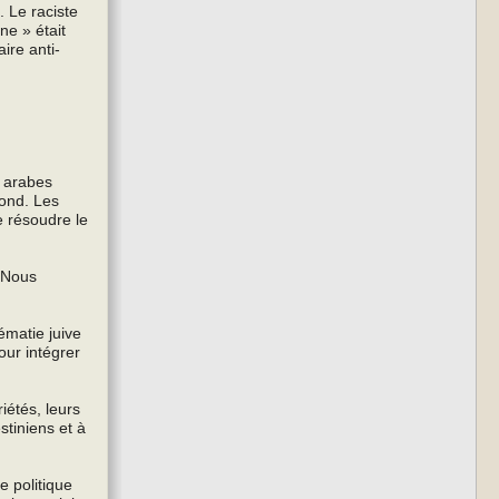
. Le raciste
ne » était
ire anti-
s arabes
cond. Les
e résoudre le
. Nous
ématie juive
our intégrer
iétés, leurs
stiniens et à
e politique