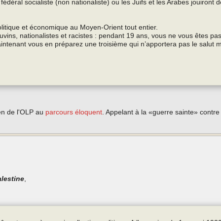
fédéral socialiste (non nationaliste) ou les Juifs et les Arabes jouiront d
politique et économique au Moyen-Orient tout entier.
auvins, nationalistes et racistes : pendant 19 ans, vous ne vous êtes p
intenant vous en préparez une troisième qui n’apportera pas le salut m
ien de l'OLP au
parcours éloquent
. Appelant à la «guerre sainte» contre 
alestine
,