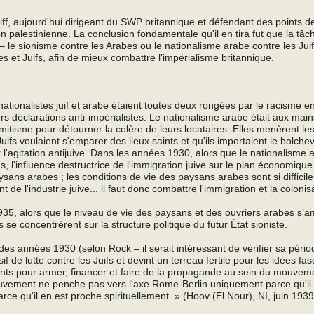
f, aujourd'hui dirigeant du SWP britannique et défendant des points de
ion palestinienne. La conclusion fondamentale qu'il en tira fut que la tâc
 – le sionisme contre les Arabes ou le nationalisme arabe contre les Jui
s et Juifs, afin de mieux combattre l'impérialisme britannique.
ationalistes juif et arabe étaient toutes deux rongées par le racisme e
s déclarations anti-impérialistes. Le nationalisme arabe était aux main
sémitisme pour détourner la colère de leurs locataires. Elles menèrent le
uifs voulaient s'emparer des lieux saints et qu'ils importaient le bolch
l'agitation antijuive. Dans les années 1930, alors que le nationalisme 
s, l'influence destructrice de l'immigration juive sur le plan économique
ysans arabes ; les conditions de vie des paysans arabes sont si difficil
 de l'industrie juive... il faut donc combattre l'immigration et la colonisa
35, alors que le niveau de vie des paysans et des ouvriers arabes s’am
s se concentrèrent sur la structure politique du futur État sioniste.
 années 1930 (selon Rock – il serait intéressant de vérifier sa périodi
de lutte contre les Juifs et devint un terreau fertile pour les idées fas
agents pour armer, financer et faire de la propagande au sein du mouve
ouvement ne penche pas vers l'axe Rome-Berlin uniquement parce qu'il
parce qu'il en est proche spirituellement. » (Hoov (El Nour), NI, juin 1939