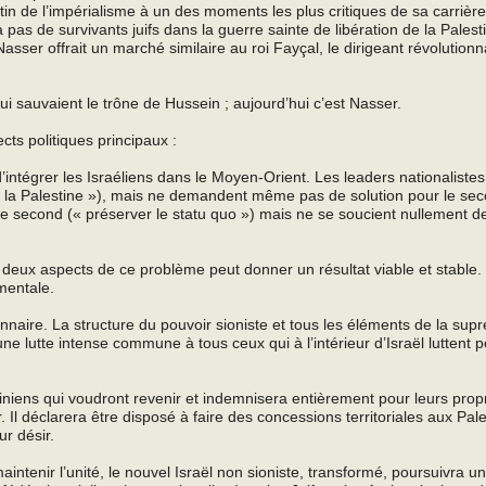
in de l’impérialisme à un des moments les plus critiques de sa carrière
a pas de survivants juifs dans la guerre sainte de libération de la Palesti
ser offrait un marché similaire au roi Fayçal, le dirigeant révolutionna
ui sauvaient le trône de Hussein ; aujourd’hui c’est Nasser.
ts politiques principaux :
d’intégrer les Israéliens dans le Moyen-Orient. Les leaders nationaliste
 de la Palestine »), mais ne demandent même pas de solution pour le se
 le second (« préserver le statu quo ») mais ne se soucient nullement d
 deux aspects de ce problème peut donner un résultat viable et stable
amentale.
onnaire. La structure du pouvoir sioniste et tous les éléments de la supr
e lutte intense commune à tous ceux qui à l’intérieur d’Israël luttent p
stiniens qui voudront revenir et indemnisera entièrement pour leurs propr
 Il déclarera être disposé à faire des concessions territoriales aux Pale
ur désir.
intenir l’unité, le nouvel Israël non sioniste, transformé, poursuivra un