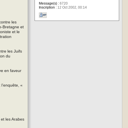
Message(s) :
6720
Inscription :
12 Oct 2002, 00:14
contre les
e-Bretagne et
oniste et le
tration
tre les Juifs
ion du
ve en faveur
 l’enquête, «
 et les Arabes